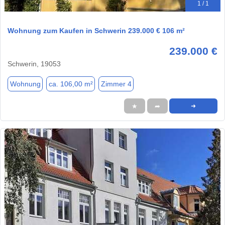
1 / 1
Wohnung zum Kaufen in Schwerin 239.000 € 106 m²
239.000 €
Schwerin, 19053
Wohnung
ca. 106,00 m²
Zimmer 4
★
➦
➜