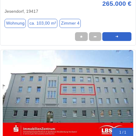
265.000 €
Jesendorf, 19417
Wohnung
ca. 103,00 m²
Zimmer 4
★
➦
➜
1 / 1