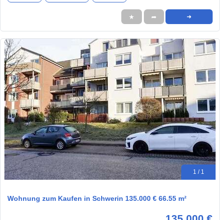
★
➦
➜
1 / 1
Wohnung zum Kaufen in Schwerin 135.000 € 66.55 m²
135.000 €