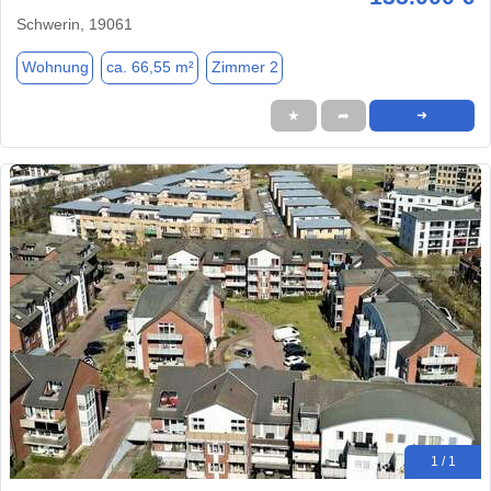
Schwerin, 19061
Wohnung
ca. 66,55 m²
Zimmer 2
★
➦
➜
1 / 1