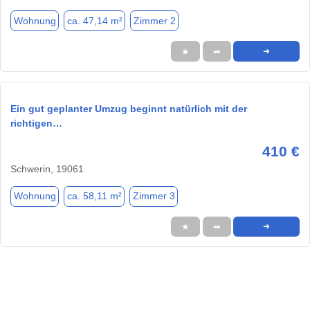
Wohnung
ca. 47,14 m²
Zimmer 2
★
➦
➜
Ein gut geplanter Umzug beginnt natürlich mit der
richtigen…
410 €
Schwerin, 19061
Wohnung
ca. 58,11 m²
Zimmer 3
★
➦
➜