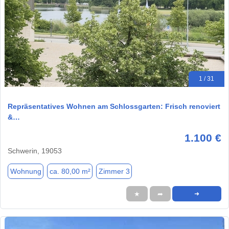
1 / 31
Repräsentatives Wohnen am Schlossgarten: Frisch renoviert
&…
1.100 €
Schwerin, 19053
Wohnung
ca. 80,00 m²
Zimmer 3
★
➦
➜