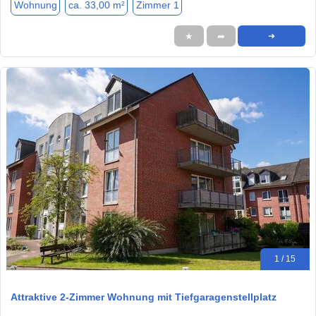
Wohnung
ca. 33,00 m²
Zimmer 1
★
➦
➜
1 / 15
Attraktive 2-Zimmer Wohnung mit Tiefgaragenstellplatz