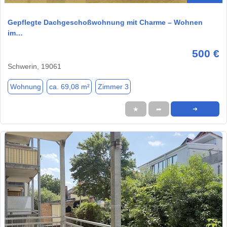
Gepflegte Dachgeschoßwohnung mit Charme – Wohnen
im…
500 €
Schwerin, 19061
Wohnung
ca. 69,08 m²
Zimmer 3
★
➦
➜