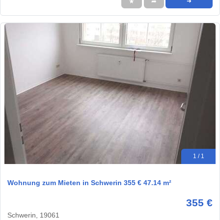
★
➦
➜
1 / 1
Wohnung zum Mieten in Schwerin 355 € 47.14 m²
355 €
Schwerin, 19061