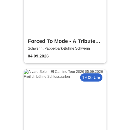
Forced To Mode - A Tribute
To Depeche Mode
Schwerin, Pappelpark-Bühne Schwerin
04.09.2026
19:00 Uhr