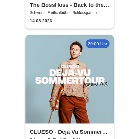
The BossHoss - Back to the
Boots - LIVE - Summer 2026
Schwerin, Freilichtbühne Schlossgarten
14.08.2026
20:00 Uhr
CLUESO - Deja Vu Sommer