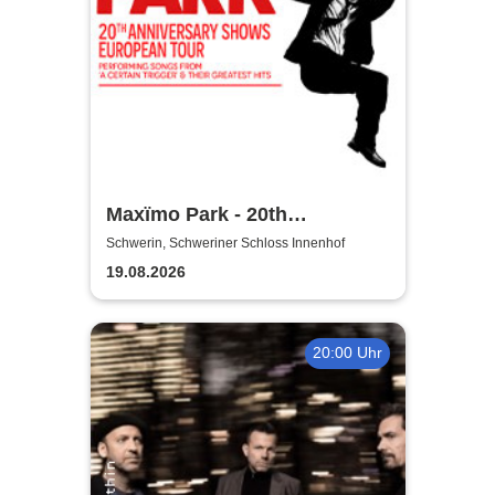
Maxïmo Park - 20th
Anniversary Shows
Schwerin, Schweriner Schloss Innenhof
performing songs from "A
19.08.2026
Certain Trigger" & their
greatest hits
20:00 Uhr