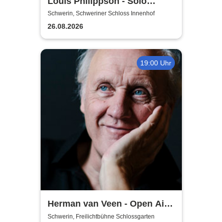
Louis Philippson - Solo
Konzerte 2026
Schwerin, Schweriner Schloss Innenhof
26.08.2026
19:00 Uhr
Herman van Veen - Open Air
2026
Schwerin, Freilichtbühne Schlossgarten