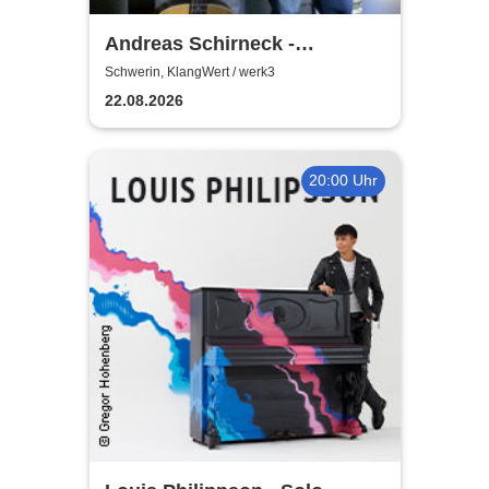
Andreas Schirneck -
Remember Klaus Renft |
Schwerin, KlangWert / werk3
Sommerkonzerte im werk3!
22.08.2026
20:00 Uhr