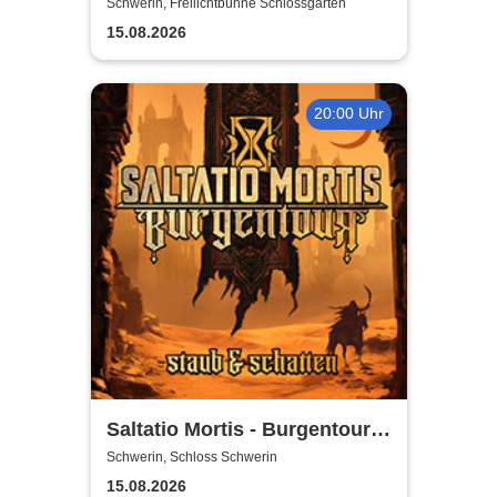
Open Air
Schwerin, Freilichtbühne Schlossgarten
15.08.2026
20:00 Uhr
Saltatio Mortis - Burgentour -
Staub & Schatten
Schwerin, Schloss Schwerin
15.08.2026