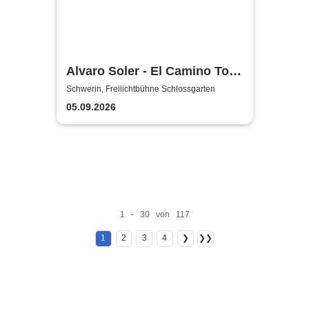
Alvaro Soler - El Camino Tour
2026
Schwerin, Freilichtbühne Schlossgarten
05.09.2026
1 - 30 von 117
1
2
3
4
❯
❯❯