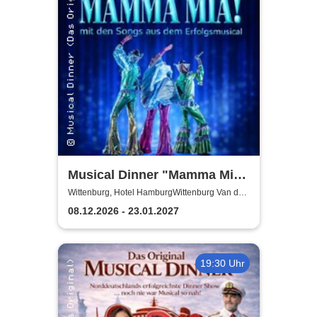
Musical Dinner "Mamma Mia
Special"
Wittenburg, Hotel HamburgWittenburg Van der
Valk GmbH
08.12.2026 - 23.01.2027
19:30 Uhr