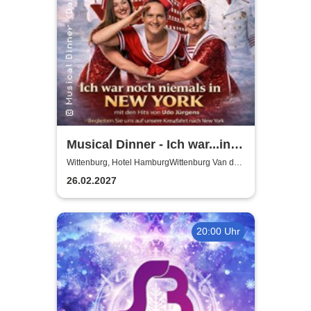
Musical Dinner - Ich war...in
NY Special
Wittenburg, Hotel HamburgWittenburg Van der
Valk GmbH
26.02.2027
20:00 Uhr