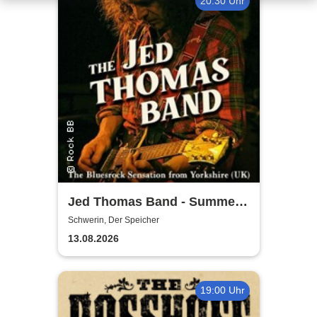
20:30 Uhr
Jed Thomas Band - Summer
Tour 2026
Schwerin, Der Speicher
13.08.2026
19:00 Uhr