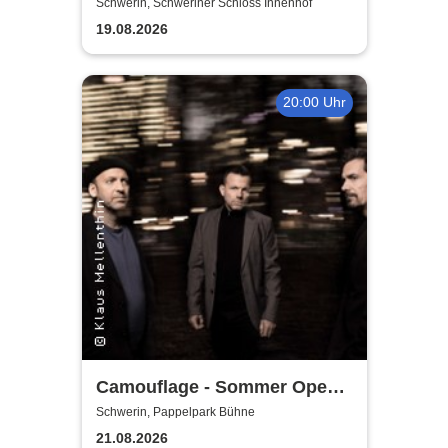
Anniversary Shows
Schwerin, Schweriner Schloss Innenhof
performing songs from "A
19.08.2026
Certain Trigger" & their
greatest hits
20:00 Uhr
Camouflage - Sommer Open
Air 2026
Schwerin, Pappelpark Bühne
21.08.2026