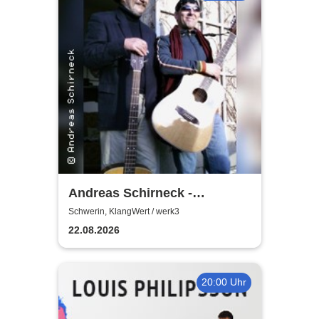
Andreas Schirneck -
Remember Klaus Renft |
Schwerin, KlangWert / werk3
Sommerkonzerte im werk3!
22.08.2026
20:00 Uhr