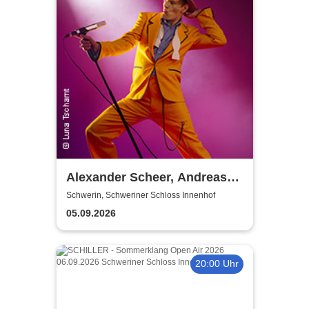
Alexander Scheer, Andreas
Dresen & Band - Fernseher
Schwerin, Schweriner Schloss Innenhof
aus, Sternschnuppen an!
05.09.2026
20:00 Uhr