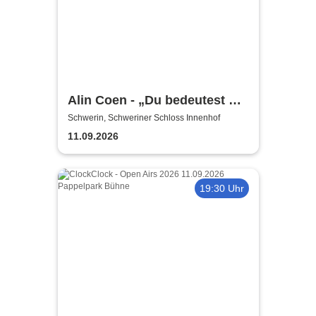
Alin Coen - „Du bedeutest mir
die Welt“-Tour
Schwerin, Schweriner Schloss Innenhof
11.09.2026
19:30 Uhr