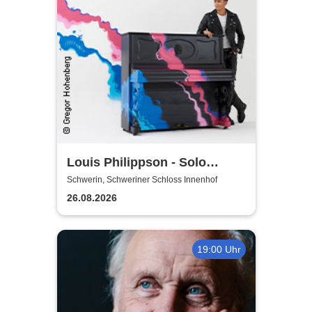
Louis Philippson - Solo
Konzerte 2026
Schwerin, Schweriner Schloss Innenhof
26.08.2026
19:00 Uhr