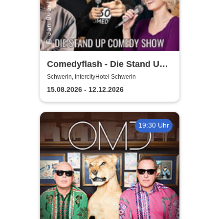
Comedyflash - Die Stand Up
Comedy Show in Schwerin
Schwerin, IntercityHotel Schwerin
15.08.2026 - 12.12.2026
19:30 Uhr