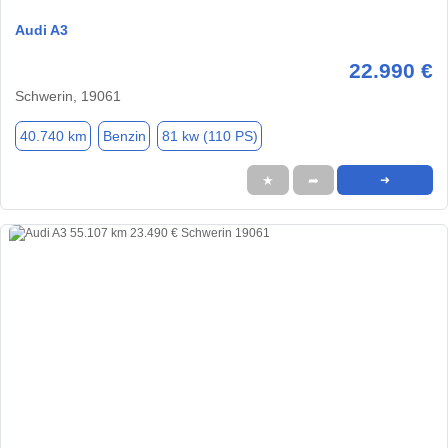
Audi A3
22.990 €
Schwerin, 19061
40.740 km
Benzin
81 kw (110 PS)
★
➦
➜