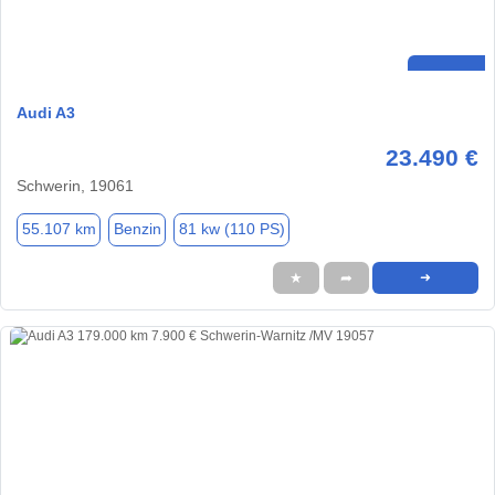
Audi A3
23.490 €
Schwerin, 19061
55.107 km
Benzin
81 kw (110 PS)
★
➦
➜