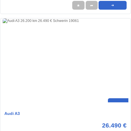
★
➦
➜
Audi A3
26.490 €