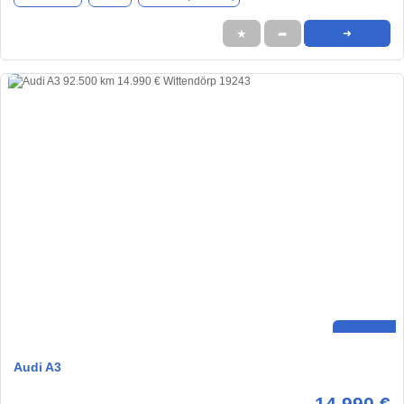
★
➦
➜
Audi A3
14.990 €