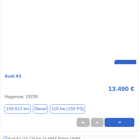
Audi A3
13.490 €
Hagenow, 19230
159.613 km
Diesel
110 kw (150 PS)
★
➦
➜