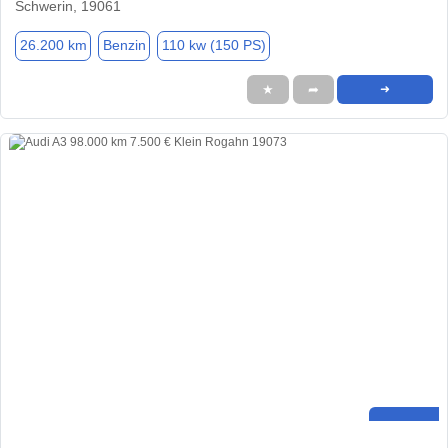
Schwerin, 19061
26.200 km
Benzin
110 kw (150 PS)
★
➦
➜