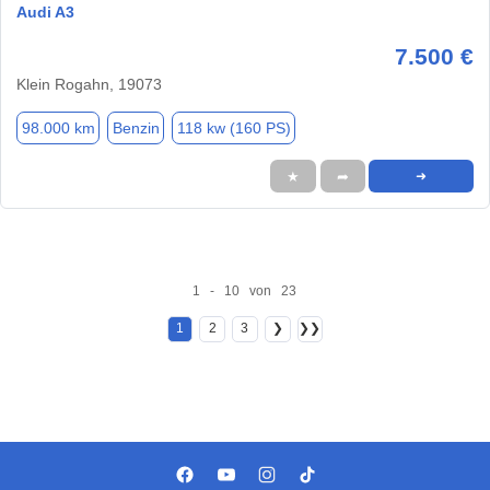
Audi A3
7.500 €
Klein Rogahn, 19073
98.000 km
Benzin
118 kw (160 PS)
★
➦
➜
1 - 10 von 23
1
2
3
❯
❯❯