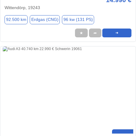
Wittendörp, 19243
92.500 km
Erdgas (CNG)
96 kw (131 PS)
★
➦
➜