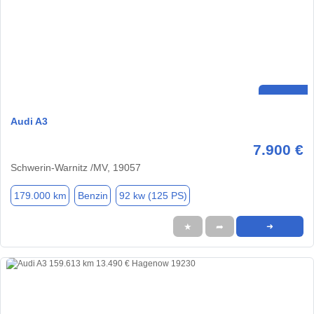
Audi A3
7.900 €
Schwerin-Warnitz /MV, 19057
179.000 km
Benzin
92 kw (125 PS)
★
➦
➜