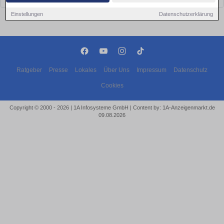
Einstellungen
Datenschutzerklärung
Ratgeber
Presse
Lokales
Über Uns
Impressum
Datenschutz
Cookies
Copyright © 2000 - 2026 | 1A Infosysteme GmbH | Content by: 1A-Anzeigenmarkt.de
09.08.2026