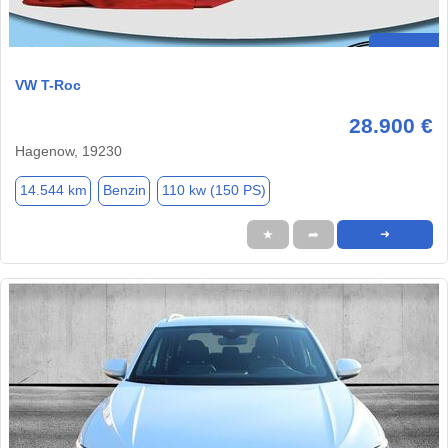
VW T-Roc
28.900 €
Hagenow, 19230
14.544 km
Benzin
110 kw (150 PS)
★
➦
➜