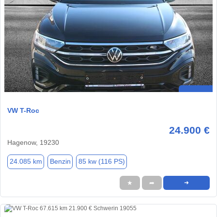
VW T-Roc
24.900 €
Hagenow, 19230
24.085 km
Benzin
85 kw (116 PS)
★
➦
➜