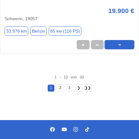
19.900 €
Schwerin, 19057
33.976 km
Benzin
85 kw (116 PS)
★
➦
➜
1 - 10 von 30
1
2
3
❯
❯❯