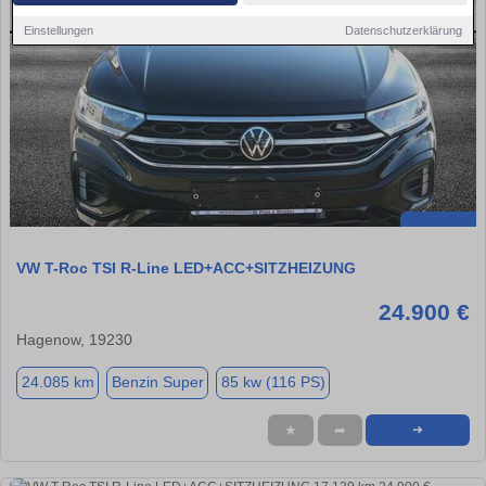
Einstellungen
Datenschutzerklärung
VW T-Roc TSI R-Line LED+ACC+SITZHEIZUNG
24.900 €
Hagenow, 19230
24.085 km
Benzin Super
85 kw (116 PS)
★
➦
➜