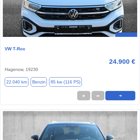
VW T-Roc
24.900 €
Hagenow, 19230
22.040 km
Benzin
85 kw (116 PS)
★
➦
➜