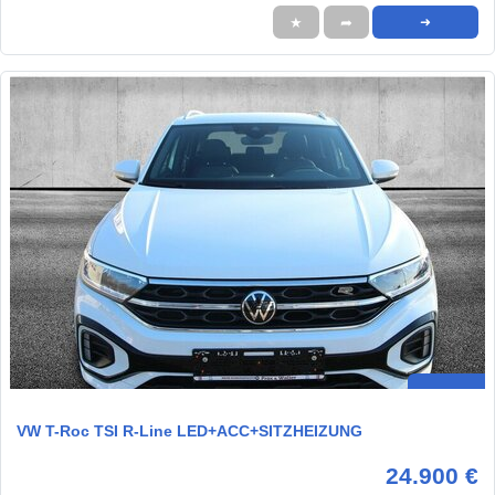
★
➦
➜
VW T-Roc TSI R-Line LED+ACC+SITZHEIZUNG
24.900 €