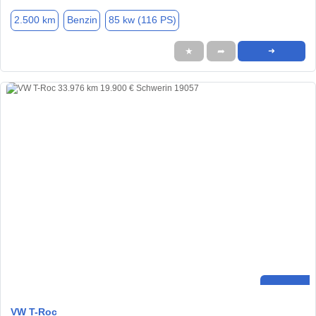
2.500 km
Benzin
85 kw (116 PS)
★
➦
➜
VW T-Roc