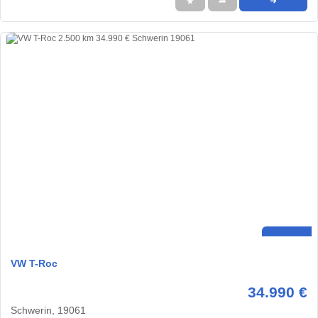
★
➦
➜
VW T-Roc
34.990 €
Schwerin, 19061