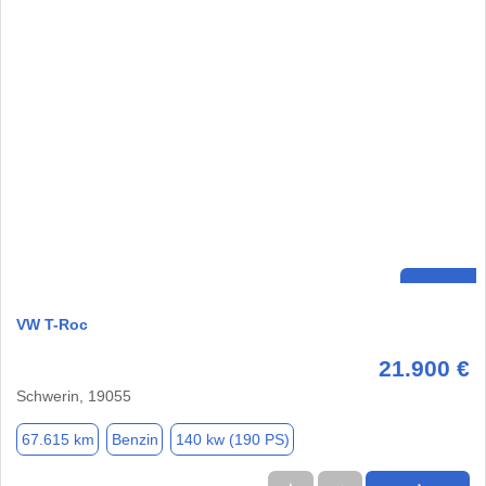
VW T-Roc
21.900 €
Schwerin, 19055
67.615 km
Benzin
140 kw (190 PS)