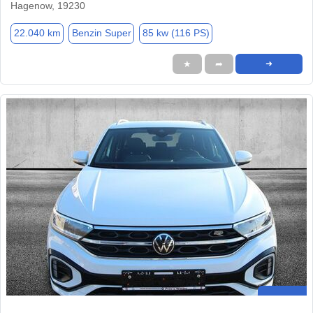
Hagenow, 19230
22.040 km
Benzin Super
85 kw (116 PS)
★
➦
➜