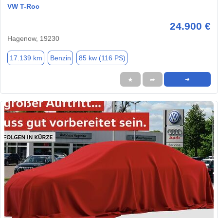
VW T-Roc
24.900 €
Hagenow, 19230
17.139 km
Benzin
85 kw (116 PS)
★
➦
➜