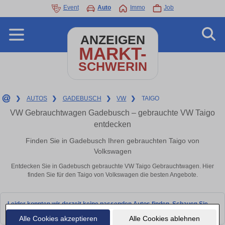
Event
Auto
Immo
Job
ANZEIGEN
MARKT-
SCHWERIN
❯
AUTOS
❯
GADEBUSCH
❯
VW
❯
TAIGO
VW Gebrauchtwagen Gadebusch – gebrauchte VW Taigo
entdecken
Finden Sie in Gadebusch Ihren gebrauchten Taigo von
Volkswagen
Entdecken Sie in Gadebusch gebrauchte VW Taigo Gebrauchtwagen. Hier
finden Sie für den Taigo von Volkswagen die besten Angebote.
Leider konnten wir derzeit keine passenden Autos finden. Schauen Sie
bald wieder vorbei!
Alle Cookies akzeptieren
Alle Cookies ablehnen