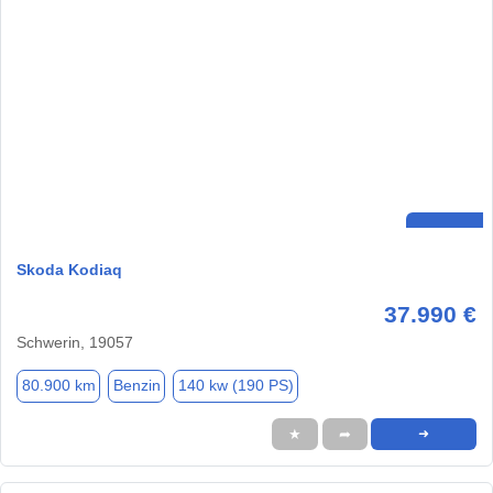
Skoda Kodiaq
37.990 €
Schwerin, 19057
80.900 km
Benzin
140 kw (190 PS)
★
➦
➜