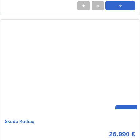
★
➦
➜
Skoda Kodiaq
26.990 €