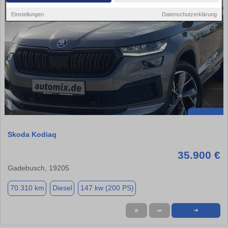
Einstellungen
Datenschutzerklärung
Skoda Kodiaq
35.900 €
Gadebusch, 19205
70.310 km
Diesel
147 kw (200 PS)
★
➦
➜