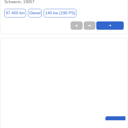
Schwerin, 19057
97.400 km
Diesel
140 kw (190 PS)
★
➦
➜