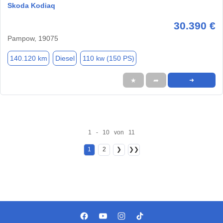
Skoda Kodiaq
30.390 €
Pampow, 19075
140.120 km
Diesel
110 kw (150 PS)
★
➦
➜
1 - 10 von 11
1
2
❯
❯❯