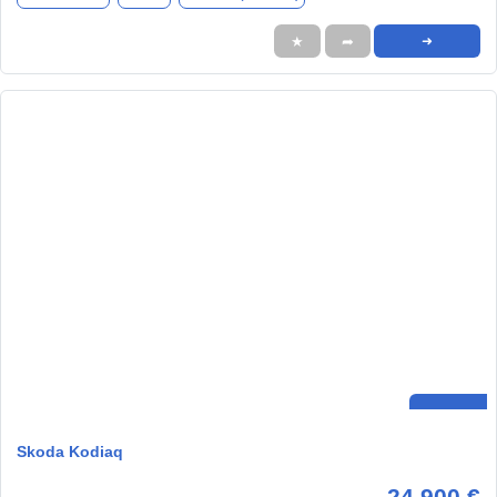
★
➦
➜
Skoda Kodiaq
24.900 €