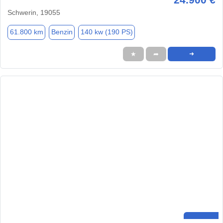
Schwerin, 19055
61.800 km
Benzin
140 kw (190 PS)
★
➦
➜