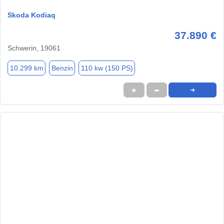
Skoda Kodiaq
37.890 €
Schwerin, 19061
10.299 km
Benzin
110 kw (150 PS)
★
➦
➜