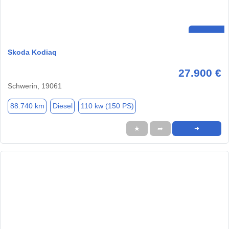
Skoda Kodiaq
27.900 €
Schwerin, 19061
88.740 km
Diesel
110 kw (150 PS)
★
➦
➜