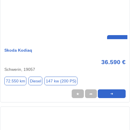
Skoda Kodiaq
36.590 €
Schwerin, 19057
72.550 km
Diesel
147 kw (200 PS)
★
➦
➜