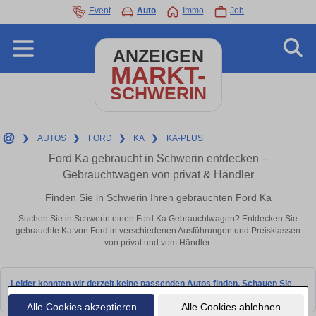
Event
Auto
Immo
Job
ANZEIGEN
MARKT-
SCHWERIN
❯
AUTOS
❯
FORD
❯
KA
❯
KA-PLUS
Ford Ka gebraucht in Schwerin entdecken –
Gebrauchtwagen von privat & Händler
Finden Sie in Schwerin Ihren gebrauchten Ford Ka
Suchen Sie in Schwerin einen Ford Ka Gebrauchtwagen? Entdecken Sie
gebrauchte Ka von Ford in verschiedenen Ausführungen und Preisklassen
von privat und vom Händler.
Leider konnten wir derzeit keine passenden Autos finden. Schauen Sie
bald wieder vorbei!
Alle Cookies akzeptieren
Alle Cookies ablehnen