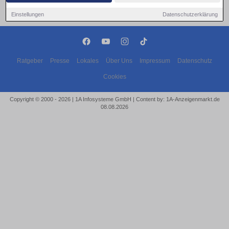
Einstellungen
Datenschutzerklärung
Ratgeber
Presse
Lokales
Über Uns
Impressum
Datenschutz
Cookies
Copyright © 2000 - 2026 | 1A Infosysteme GmbH | Content by: 1A-Anzeigenmarkt.de
08.08.2026