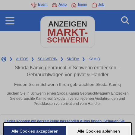
Event
Auto
Immo
Job
ANZEIGEN
MARKT-
SCHWERIN
❯
AUTOS
❯
SCHWERIN
❯
SKODA
❯
KAMIQ
Skoda Kamiq gebraucht in Schwerin entdecken –
Gebrauchtwagen von privat & Händler
Finden Sie in Schwerin Ihren gebrauchten Skoda Kamiq
Suchen Sie in Schwerin einen Skoda Kamiq Gebrauchtwagen? Entdecken
Sie gebrauchte Kamiq von Skoda in verschiedenen Ausführungen und
Preisklassen von privat und vom Händler.
Leider konnten wir derzeit keine passenden Autos finden. Schauen Sie
bald wieder vorbei!
Alle Cookies akzeptieren
Alle Cookies ablehnen