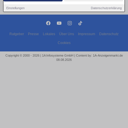
Einstellungen
Datenschutzerklärung
Ratgeber
Presse
Lokales
Über Uns
Impressum
Datenschutz
Cookies
Copyright © 2000 - 2026 | 1A Infosysteme GmbH | Content by: 1A-Anzeigenmarkt.de
08.08.2026