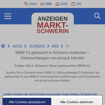
Event
Auto
Immo
Job
ANZEIGEN
MARKT-
SCHWERIN
❯
AUTOS
❯
SCHWERIN
❯
BMW
❯
X1
BMW X1 gebraucht in Schwerin entdecken –
Gebrauchtwagen von privat & Händler
Finden Sie in Schwerin Ihren gebrauchten BMW X1
Suchen Sie in Schwerin einen BMW X1 Gebrauchtwagen? Entdecken Sie
gebrauchte X1 von BMW in verschiedenen Ausführungen und Preisklassen
von privat und vom Händler.
Leider konnten wir derzeit keine passenden Autos finden. Schauen Sie
bald wieder vorbei!
Alle Cookies akzeptieren
Alle Cookies ablehnen