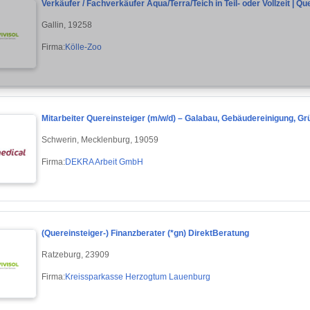
Verkäufer / Fachverkäufer Aqua/Terra/Teich in Teil- oder Vollzeit | 
Gallin, 19258
Firma:
Kölle-Zoo
Mitarbeiter Quereinsteiger (m/w/d) – Galabau, Gebäudereinigung, Gr
Schwerin, Mecklenburg, 19059
Firma:
DEKRA Arbeit GmbH
(Quereinsteiger-) Finanzberater (*gn) DirektBeratung
Ratzeburg, 23909
Firma:
Kreissparkasse Herzogtum Lauenburg