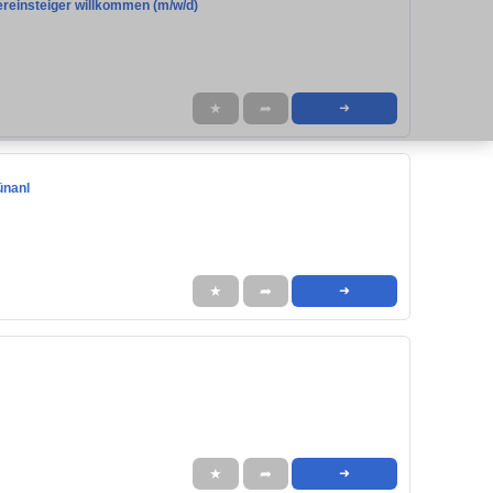
Quereinsteiger willkommen (m/w/d)
★
➦
➜
ünanl
★
➦
➜
★
➦
➜