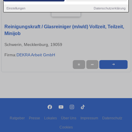
Einstellungen
Datenschutzerklärung
Reinigungskraft / Glasreiniger (m/w/d) Vollzeit, Teilzeit,
Minijob
Schwerin, Mecklenburg, 19059
Firma:
DEKRA Arbeit GmbH
★
➦
➜
Ratgeber
Presse
Lokales
Über Uns
Impressum
Datenschutz
Cookies