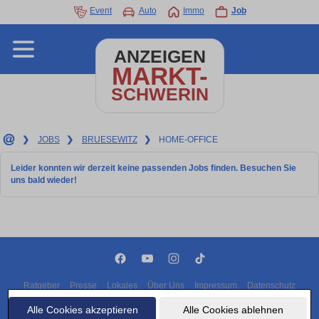
Event
Auto
Immo
Job
ANZEIGEN
MARKT-
SCHWERIN
❯
JOBS
❯
BRUESEWITZ
❯
HOME-OFFICE
Leider konnten wir derzeit keine passenden Jobs finden. Besuchen Sie
uns bald wieder!
Ratgeber
Presse
Lokales
Über Uns
Impressum
Datenschutz
Cookies
Alle Cookies akzeptieren
Alle Cookies ablehnen