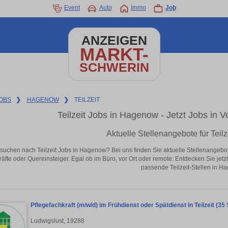
Event
Auto
Immo
Job
ANZEIGEN
MARKT-
SCHWERIN
OBS
❯
HAGENOW
❯
TEILZEIT
Teilzeit Jobs in Hagenow - Jetzt Jobs in Vo
Aktuelle Stellenangebote für Teil
suchen nach Teilzeit Jobs in Hagenow? Bei uns finden Sie aktuelle Stellenangebote i
äfte oder Quereinsteiger. Egal ob im Büro, vor Ort oder remote: Entdecken Sie jet
passende Teilzeit-Stellen in H
Pflegefachkraft (m/w/d) im Frühdienst oder Spätdienst in Teilzeit 
Ludwigslust, 19288