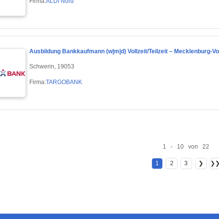
Firma:
ALDI Nord
Ausbildung Bankkaufmann (w|m|d) Vollzeit/Teilzeit – Mecklenburg-
Schwerin, 19053
Firma:
TARGOBANK
1 - 10 von 22
1
2
3
❯
❯