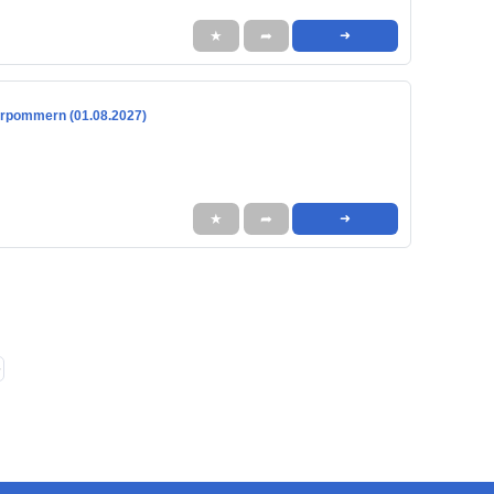
★
➦
➜
Vorpommern (01.08.2027)
★
➦
➜
❯