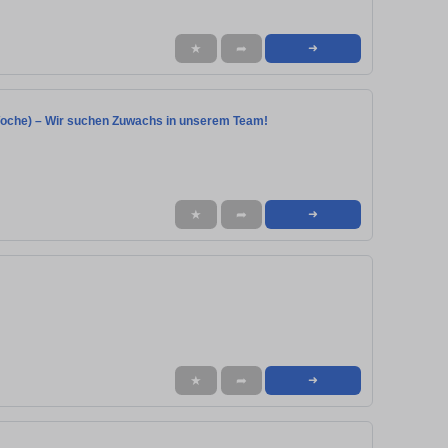
★
➦
➜
n/Woche) – Wir suchen Zuwachs in unserem Team!
★
➦
➜
★
➦
➜