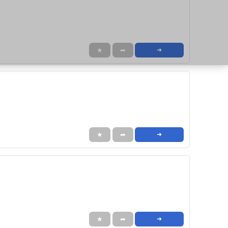
★
➦
➜
★
➦
➜
★
➦
➜