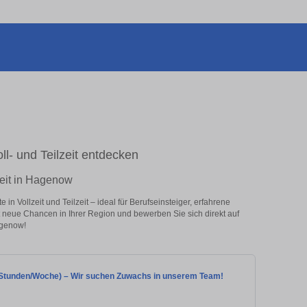
ll- und Teilzeit entdecken
zeit in Hagenow
n Vollzeit und Teilzeit – ideal für Berufseinsteiger, erfahrene
zt neue Chancen in Ihrer Region und bewerben Sie sich direkt auf
agenow!
(35 Stunden/Woche) – Wir suchen Zuwachs in unserem Team!