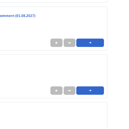
rpommern (01.08.2027)
★
➦
➜
★
➦
➜