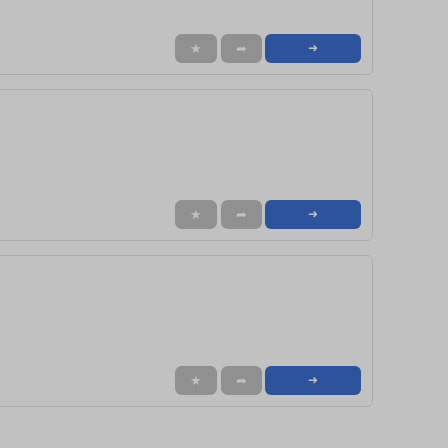
★
➦
➜
★
➦
➜
★
➦
➜