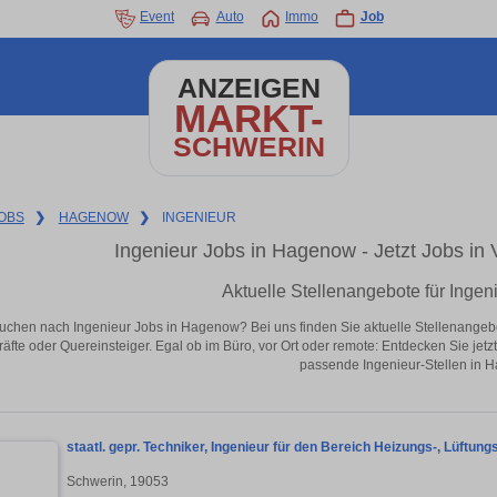
Event
Auto
Immo
Job
ANZEIGEN
MARKT-
SCHWERIN
OBS
❯
HAGENOW
❯
INGENIEUR
Ingenieur Jobs in Hagenow - Jetzt Jobs in V
Aktuelle Stellenangebote für Inge
uchen nach Ingenieur Jobs in Hagenow? Bei uns finden Sie aktuelle Stellenangebote 
äfte oder Quereinsteiger. Egal ob im Büro, vor Ort oder remote: Entdecken Sie jet
passende Ingenieur-Stellen in 
staatl. gepr. Techniker, Ingenieur für den Bereich Heizungs-, Lüftung
Schwerin, 19053