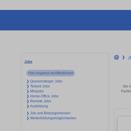
❯
J
Jobs
Hier Angebot veröffentlichen
❯ Quereinsteiger Jobs
Sie s
❯ Teilzeit Jobs
Fachkr
❯ Minijobs
❯ Home-Office Jobs
❯ Remote Jobs
❯ Ausbildung
❯ Job und Bildungsmessen
❯ Weiterbildungsmöglichkeiten