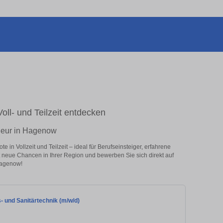
oll- und Teilzeit entdecken
nieur in Hagenow
in Vollzeit und Teilzeit – ideal für Berufseinsteiger, erfahrene
zt neue Chancen in Ihrer Region und bewerben Sie sich direkt auf
Hagenow!
s- und Sanitärtechnik (m/w/d)