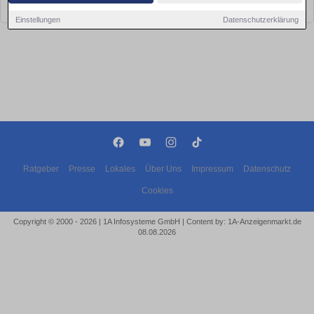
bald wieder vorbei!
Einstellungen
Datenschutzerklärung
Ratgeber
Presse
Lokales
Über Uns
Impressum
Datenschutz
Cookies
Copyright © 2000 - 2026 | 1A Infosysteme GmbH | Content by: 1A-Anzeigenmarkt.de
08.08.2026