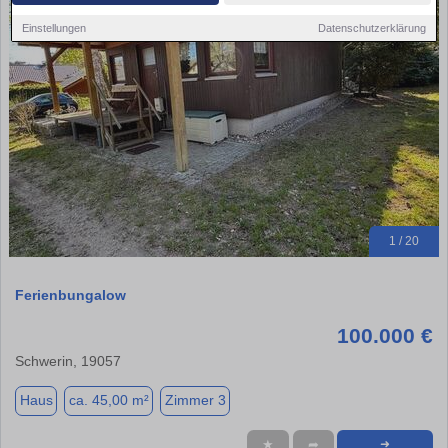
Einstellungen
Datenschutzerklärung
1 / 20
Ferienbungalow
100.000 €
Schwerin, 19057
Haus
ca. 45,00 m²
Zimmer 3
★
➦
➜