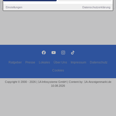
bald wieder vorbei!
Einstellungen
Datenschutzerklärung
Ratgeber
Presse
Lokales
Über Uns
Impressum
Datenschutz
Cookies
Copyright © 2000 - 2026 | 1A Infosysteme GmbH | Content by: 1A-Anzeigenmarkt.de
10.08.2026