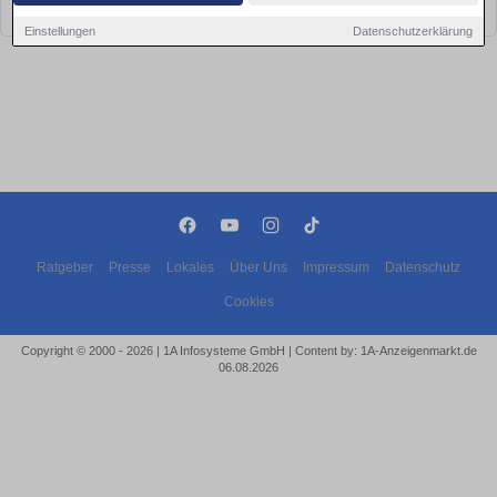
bald wieder vorbei!
Einstellungen
Datenschutzerklärung
Ratgeber
Presse
Lokales
Über Uns
Impressum
Datenschutz
Cookies
Copyright © 2000 - 2026 | 1A Infosysteme GmbH | Content by: 1A-Anzeigenmarkt.de
06.08.2026