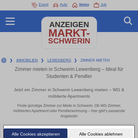
Event
Auto
Immo
Job
ANZEIGEN
MARKT-
SCHWERIN
❯
IMMOBILIEN
❯
LEWENBERG
❯
ZIMMER-MIETEN
Zimmer mieten in Schwerin Lewenberg – Ideal für
Studenten & Pendler
Jetzt ein Zimmer in Schwerin Lewenberg mieten – WG &
möblierte Apartments
Finde günstige Zimmer zur Miete in Schwerin. Ob WG-Zimmer,
möbliertes Apartment oder Pendlerwohnung – hier gibt’s passende
Angebote!
Leider konnten wir derzeit keine passenden Objekte finden. Schauen Sie
Alle Cookies akzeptieren
Alle Cookies ablehnen
bald wieder vorbei!