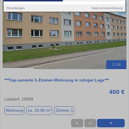
Einstellungen
Datenschutzerklärung
1 / 14
***Top-sanierte 1-Zimmer-Wohnung in ruhiger Lage***
400 €
Lübstorf, 19069
Wohnung
ca. 34,00 m²
Zimmer 1
★
➦
➜