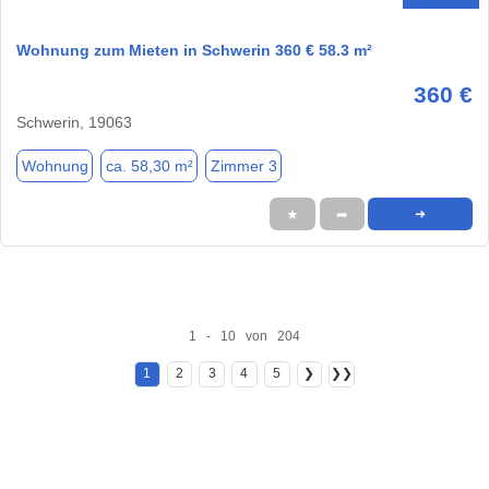
Wohnung zum Mieten in Schwerin 360 € 58.3 m²
360 €
Schwerin, 19063
Wohnung
ca. 58,30 m²
Zimmer 3
★
➦
➜
1 - 10 von 204
1
2
3
4
5
❯
❯❯