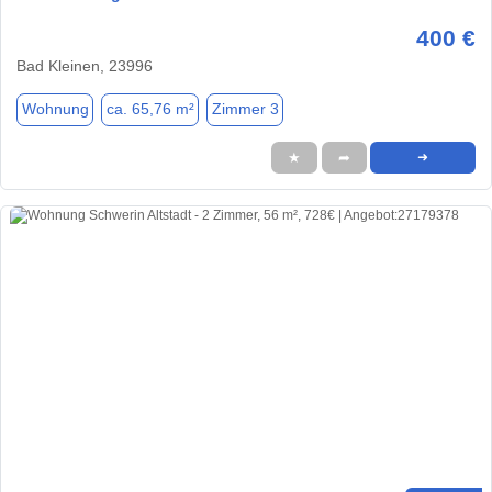
400 €
Bad Kleinen, 23996
Wohnung
ca. 65,76 m²
Zimmer 3
★
➦
➜