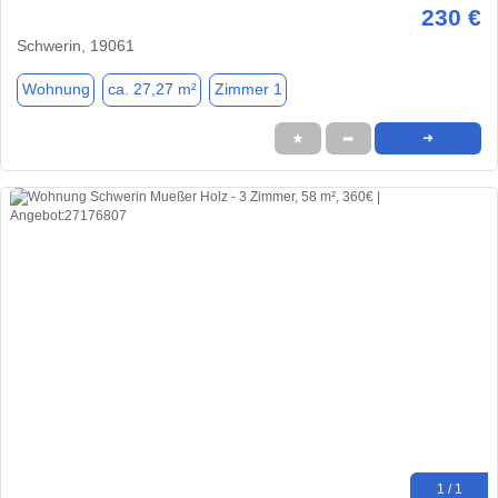
230 €
Schwerin, 19061
Wohnung
ca. 27,27 m²
Zimmer 1
★
➦
➜
1 / 1