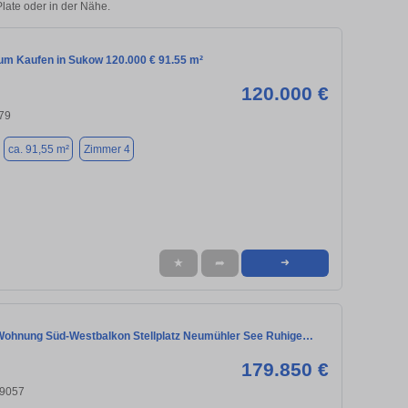
Plate oder in der Nähe.
m Kaufen in Sukow 120.000 € 91.55 m²
120.000 €
79
ca. 91,55 m²
Zimmer 4
★
➦
➜
ohnung Süd-Westbalkon Stellplatz Neumühler See Ruhige…
179.850 €
19057