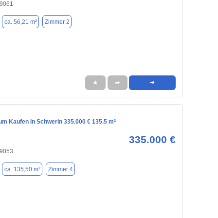
19061
ca. 56,21 m²
Zimmer 2
★
➦
➜
m Kaufen in Schwerin 335.000 € 135.5 m²
335.000 €
19053
ca. 135,50 m²
Zimmer 4