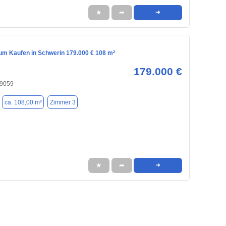
★
➦
➜
m Kaufen in Schwerin 179.000 € 108 m²
179.000 €
19059
ca. 108,00 m²
Zimmer 3
★
➦
➜