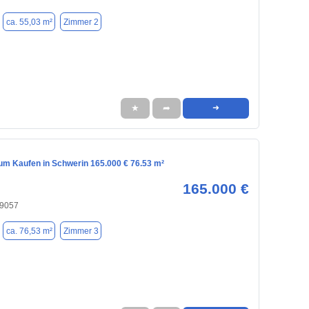
ca. 55,03 m²
Zimmer 2
★
➦
➜
m Kaufen in Schwerin 165.000 € 76.53 m²
165.000 €
19057
ca. 76,53 m²
Zimmer 3