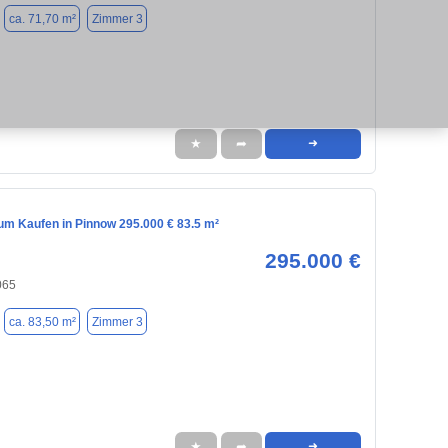
ca. 71,70 m²
Zimmer 3
★
➦
➜
m Kaufen in Pinnow 295.000 € 83.5 m²
295.000 €
065
ca. 83,50 m²
Zimmer 3
★
➦
➜