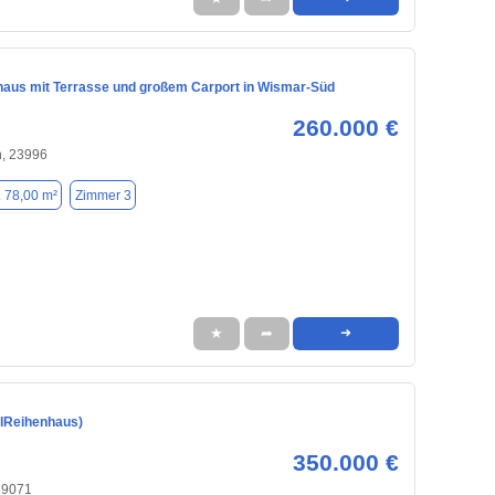
aus mit Terrasse und großem Carport in Wismar-Süd
260.000 €
n, 23996
. 78,00 m²
Zimmer 3
★
➦
➜
elReihenhaus)
350.000 €
19071