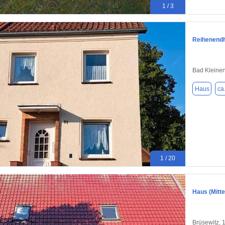
1 / 3
Reihenendh
Bad Kleine
Haus
ca
1 / 20
Haus (Mitt
Brüsewitz, 