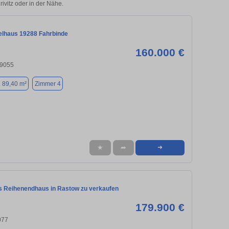
rivitz oder in der Nähe.
elhaus 19288 Fahrbinde
160.000 €
19055
. 89,40 m²
Zimmer 4
★
➦
➜
s Reihenendhaus in Rastow zu verkaufen
179.900 €
077