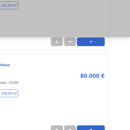
. 101,00 m²
★
➦
➜
elhaus
80.000 €
lewe, 19306
. 100,00 m²
★
➦
➜