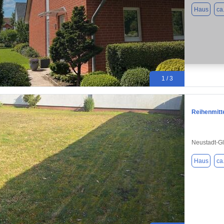
Haus
ca
1 / 3
Reihenmitt
Neustadt-G
Haus
ca