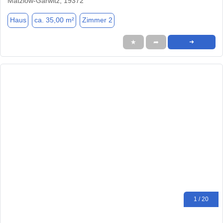
Matzlow-Garwitz, 19372
Haus
ca. 35,00 m²
Zimmer 2
★
➦
➜
1 / 20