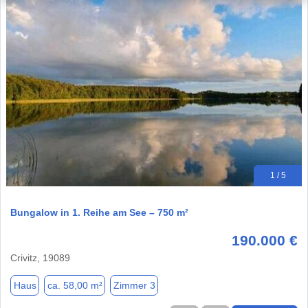
1 / 5
Bungalow in 1. Reihe am See – 750 m²
190.000 €
Crivitz, 19089
Haus
ca. 58,00 m²
Zimmer 3