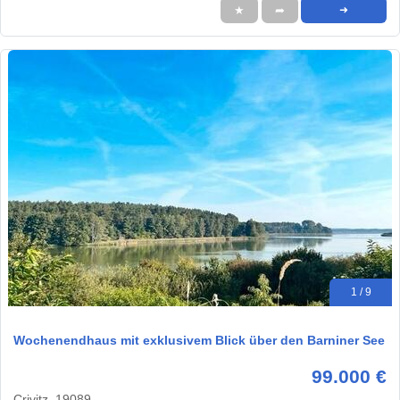
★
➦
➜
1 / 9
Wochenendhaus mit exklusivem Blick über den Barniner See
99.000 €
Crivitz, 19089