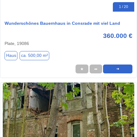
1 / 20
Wunderschönes Bauernhaus in Consrade mit viel Land
360.000 €
Plate, 19086
Haus
ca. 500,00 m²
★
➦
➜