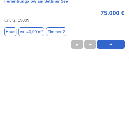
Ferienbungalow am Settiner See
75.000 €
Crivitz, 19089
Haus
ca. 40,00 m²
Zimmer 2
★
➦
➜