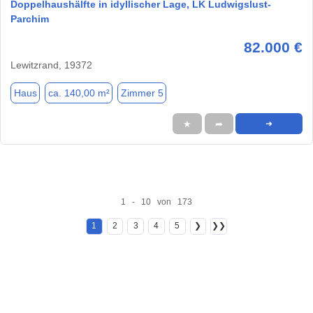
Doppelhaushälfte in idyllischer Lage, LK Ludwigslust-
Parchim
82.000 €
Lewitzrand, 19372
Haus
ca. 140,00 m²
Zimmer 5
★
➦
➜
1 - 10 von 173
1
2
3
4
5
❯
❯❯