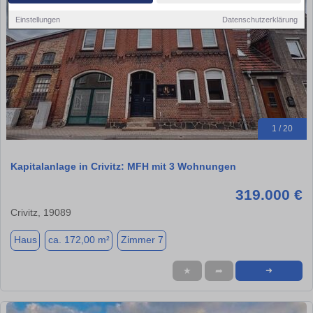
Einstellungen
Datenschutzerklärung
1 / 20
Kapitalanlage in Crivitz: MFH mit 3 Wohnungen
319.000 €
Crivitz, 19089
Haus
ca. 172,00 m²
Zimmer 7
★
➦
➜