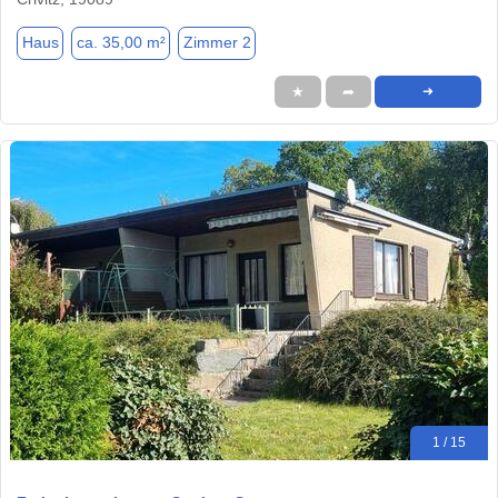
Haus
ca. 35,00 m²
Zimmer 2
★
➦
➜
1 / 15