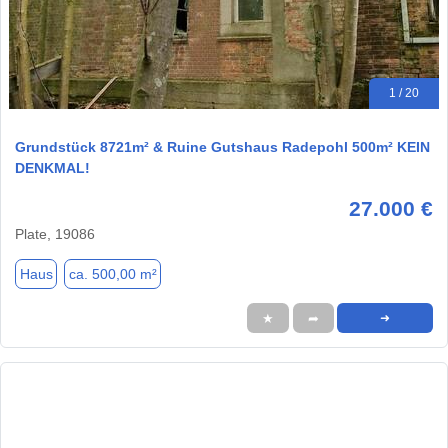
1 / 20
Grundstück 8721m² & Ruine Gutshaus Radepohl 500m² KEIN
DENKMAL!
27.000 €
Plate, 19086
Haus
ca. 500,00 m²
★
➦
➜