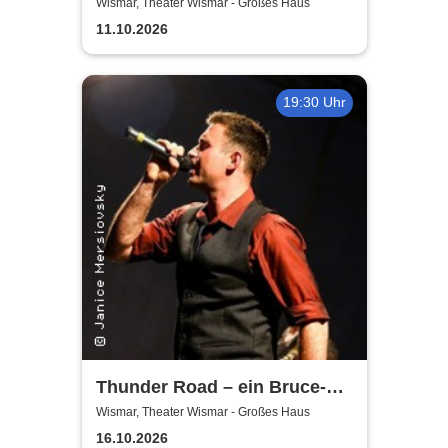
das blaue Ypsilon
Wismar, Theater Wismar - Großes Haus
11.10.2026
19:30 Uhr
Thunder Road – ein Bruce-
Springsteen-Abend mit Daniel
Wismar, Theater Wismar - Großes Haus
Schmidgunst
16.10.2026