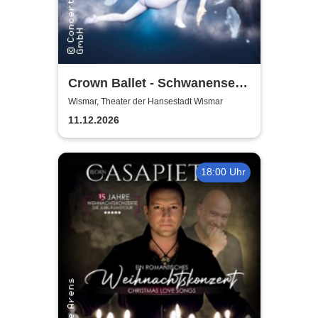
Crown Ballet - Schwanensee
mit Orchester
Wismar, Theater der Hansestadt Wismar
11.12.2026
18:00 Uhr