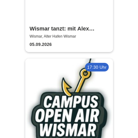
Wismar tanzt: mit Alex
Christensen & Friends
Wismar, Alter Hafen Wismar
05.09.2026
17:30 Uhr