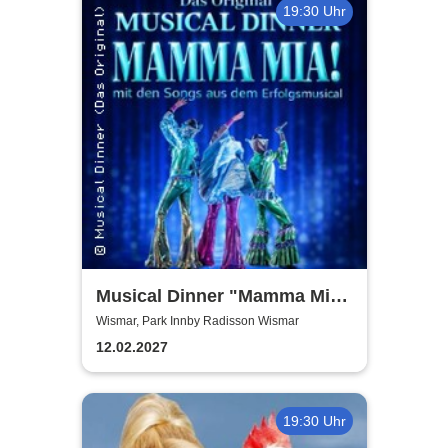
19:30 Uhr
Musical Dinner "Mamma Mia
Special"
Wismar, Park Innby Radisson Wismar
12.02.2027
19:30 Uhr