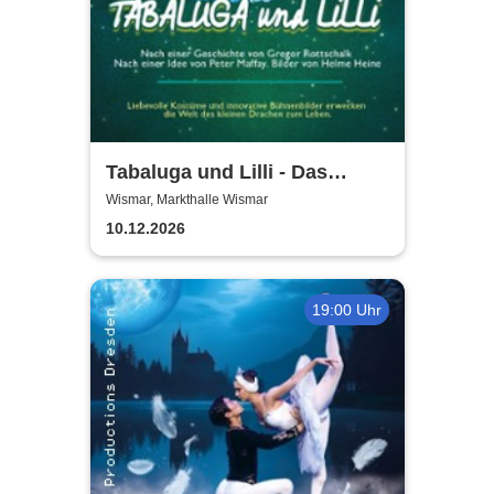
Tabaluga und Lilli - Das
drachenstarke Musical für die
Wismar, Markthalle Wismar
ganze Familie
10.12.2026
19:00 Uhr