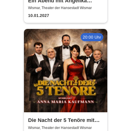
Ein Abend mit Angelika
Milster - Jubiläumstournee
Wismar, Theater der Hansestadt Wismar
2027
10.01.2027
20:00 Uhr
Die Nacht der 5 Tenöre mit
Anna Maria Kaufmann
Wismar, Theater der Hansestadt Wismar