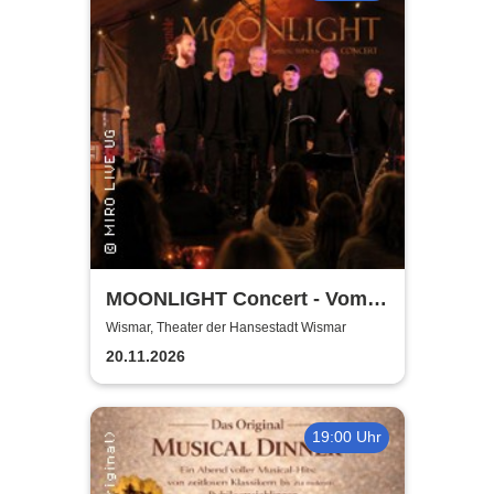
MOONLIGHT Concert - Vom
Rhythmus des Lebens -
Wismar, Theater der Hansestadt Wismar
Rhythm, Songs, Lyrics &
20.11.2026
Classic
19:00 Uhr