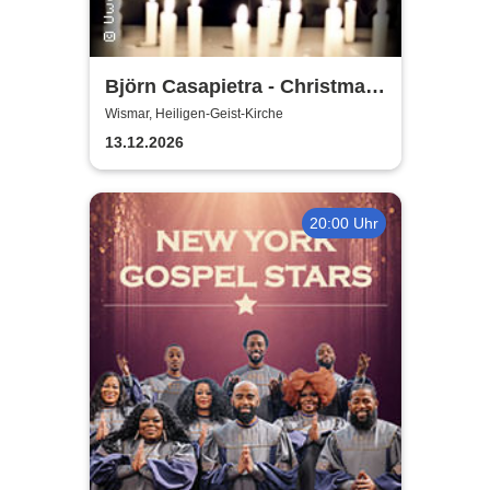
Björn Casapietra - Christmas
Love Songs
Wismar, Heiligen-Geist-Kirche
13.12.2026
20:00 Uhr