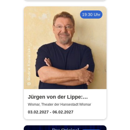
19:30 Uhr
Jürgen von der Lippe:
Sextextsextett - Comedy-
Wismar, Theater der Hansestadt Wismar
Lesung
03.02.2027 - 06.02.2027