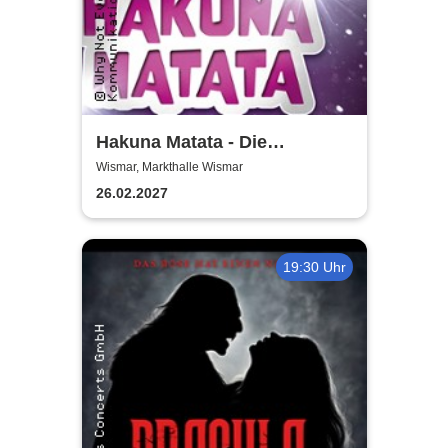
Hakuna Matata - Die
einzigartige große
Wismar, Markthalle Wismar
Kindermusical-Gala
26.02.2027
19:30 Uhr