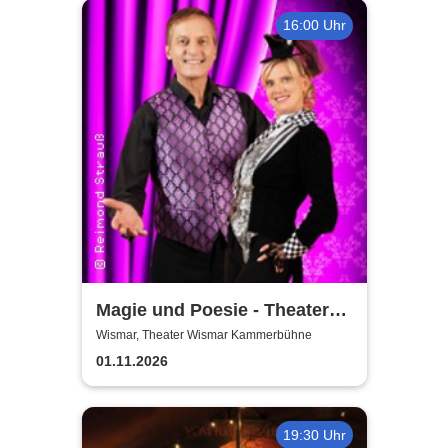
16:00 Uhr
Magie und Poesie - Theater
Wismar
Wismar, Theater Wismar Kammerbühne
01.11.2026
19:30 Uhr