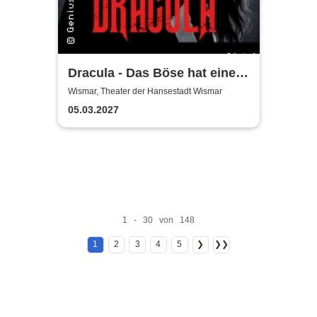
Dracula - Das Böse hat einen
Namen
Wismar, Theater der Hansestadt Wismar
05.03.2027
1 - 30 von 148
1
2
3
4
5
❯
❯❯