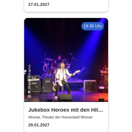
27.01.2027
19:30 Uhr
Jukebox Heroes mit den Hits
von Sweet, Slade u.v.a. - 2027
Wismar, Theater der Hansestadt Wismar
29.01.2027