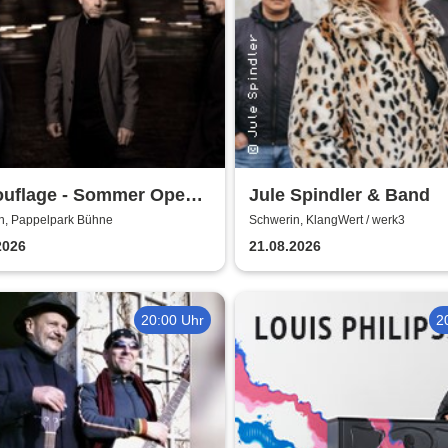
uflage - Sommer Open
Jule Spindler & Band
026
n, Pappelpark Bühne
Schwerin, KlangWert / werk3
2026
21.08.2026
20:00 Uhr
2