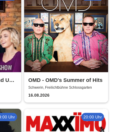
nd Up
OMD - OMD's Summer of Hits
erin
Schwerin, Freilichtbühne Schlossgarten
16.08.2026
9:00 Uhr
20:00 Uhr