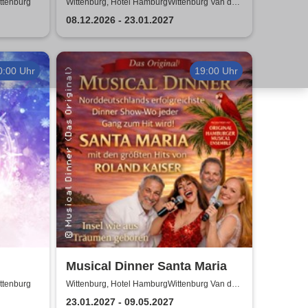
Special"
ttenburg
Wittenburg, Hotel HamburgWittenburg Van der
Valk GmbH
08.12.2026 - 23.01.2027
0:00 Uhr
19:00 Uhr
Musical Dinner Santa Maria
ttenburg
Wittenburg, Hotel HamburgWittenburg Van der
Valk GmbH
23.01.2027 - 09.05.2027