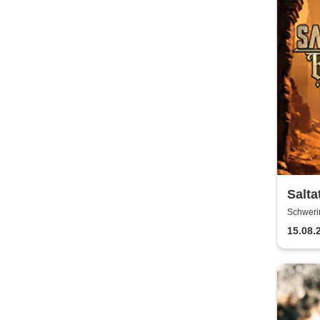
Salta
Stau
Schweri
15.08.