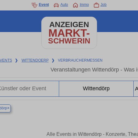
Event
Auto
Immo
Job
ANZEIGEN
MARKT-
SCHWERIN
VENTS
❯
WITTENDOERP
❯
VERBRAUCHERMESSEN
Veranstaltungen Wittendörp - Was is
×
dörp
Alle Events in Wittendörp - Konzerte, Th