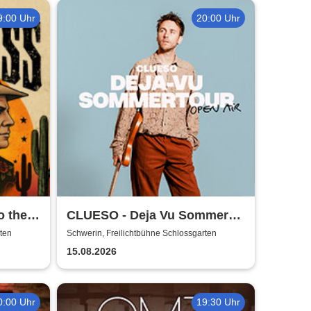
9:00 Uhr
20:00 Uhr
o the
CLUESO - Deja Vu Sommer
 2026
Open Air
ten
Schwerin, Freilichtbühne Schlossgarten
15.08.2026
0:00 Uhr
19:30 Uhr