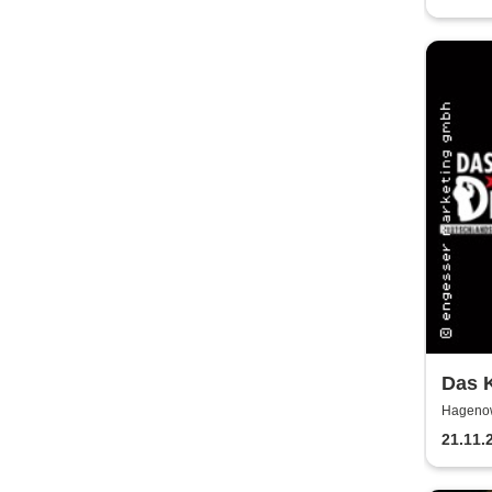
Das K
letzt
Hagenow
21.11.