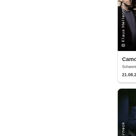
Camo
Air 2
Schweri
21.08.