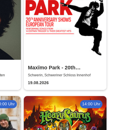
Maxïmo Park - 20th
Anniversary Shows
ten
Schwerin, Schweriner Schloss Innenhof
performing songs from "A
19.08.2026
Certain Trigger" & their
greatest hits
0:00 Uhr
14:00 Uhr