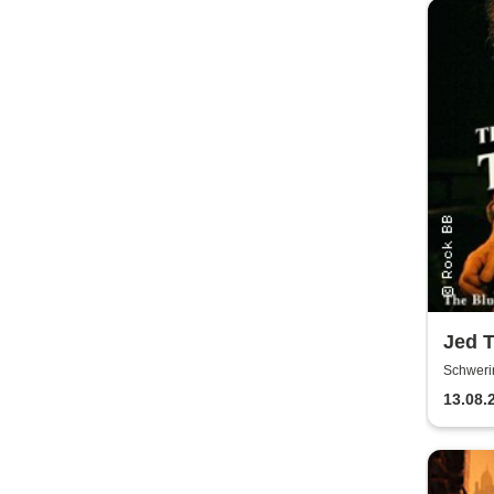
Jed 
Tour
Schweri
13.08.