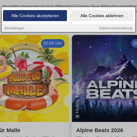
Sie wollen wissen was los ist in Wittendörp? Erleben Sie in Wittendörp vielseiti
Theateraufführungen oder aufregende Veranstaltungen in Wittendörp –
Alle Cookies akzeptieren
Alle Cookies ablehnen
Einstellungen
Datenschutzerklärung
20:00 Uhr
2
für Malle
Alpine Beats 2026