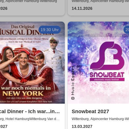
urg, Alpincenter Hamburg-Wittenburg
Wittenburg, Alpincenter Hamburg-Wi
2026
14.11.2026
19:30 Uhr
2
al Dinner - Ich war...in
Snowbeat 2027
pecial
urg, Hotel HamburgWittenburg Van der
Wittenburg, Alpincenter Hamburg-Wi
mbH
2027
13.03.2027