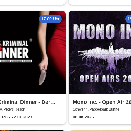
17:00 Uhr
1
riminal Dinner - Der
Mono Inc. - Open Air 2
e Joint der Marie Juana
, Peters Resort
Schwerin, Pappelpark Bühne
2026 - 22.01.2027
08.08.2026