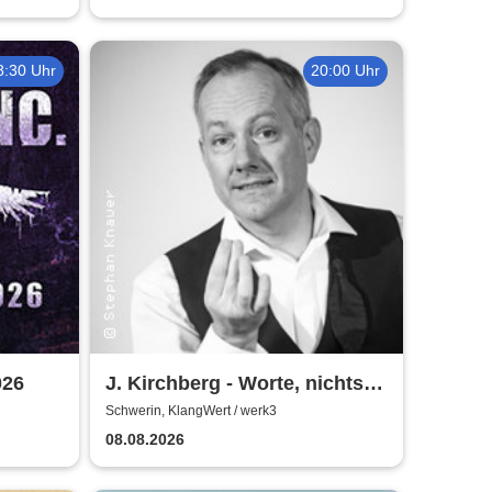
8:30 Uhr
20:00 Uhr
026
J. Kirchberg - Worte, nichts
als Worte - Neu im werk3
Schwerin, KlangWert / werk3
08.08.2026