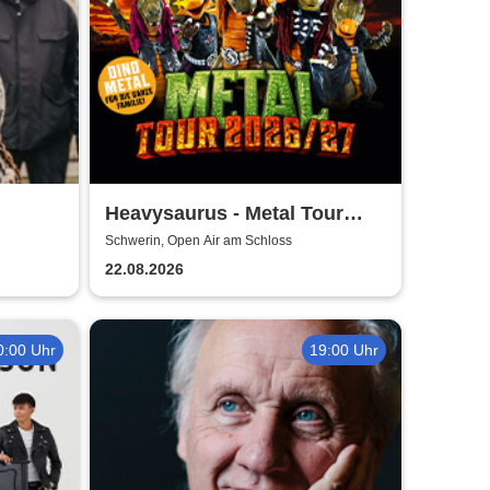
Heavysaurus - Metal Tour
2026/27
Schwerin, Open Air am Schloss
22.08.2026
0:00 Uhr
19:00 Uhr