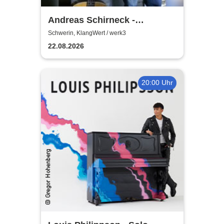
Andreas Schirneck -
Remember Klaus Renft |
Schwerin, KlangWert / werk3
Sommerkonzerte im werk3!
22.08.2026
20:00 Uhr