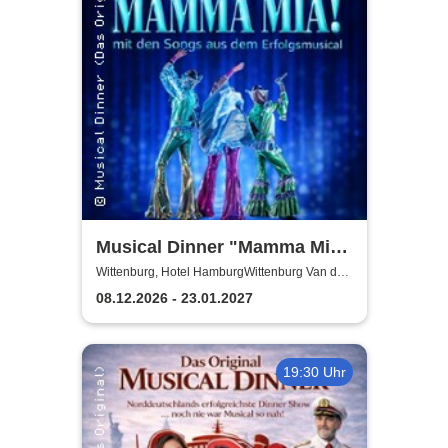
Musical Dinner "Mamma Mia
Special"
Wittenburg, Hotel HamburgWittenburg Van der
Valk GmbH
08.12.2026 - 23.01.2027
19:30 Uhr