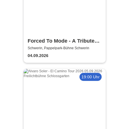
Forced To Mode - A Tribute
To Depeche Mode
Schwerin, Pappelpark-Bühne Schwerin
04.09.2026
19:00 Uhr