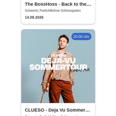
The BossHoss - Back to the
Boots - LIVE - Summer 2026
Schwerin, Freilichtbühne Schlossgarten
14.08.2026
20:00 Uhr
CLUESO - Deja Vu Sommer