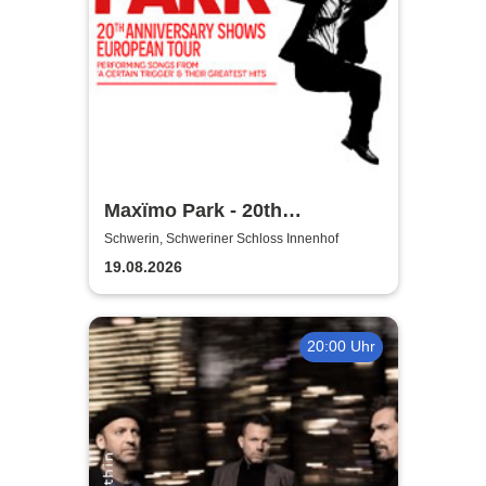
Maxïmo Park - 20th
Anniversary Shows
Schwerin, Schweriner Schloss Innenhof
performing songs from "A
19.08.2026
Certain Trigger" & their
greatest hits
20:00 Uhr