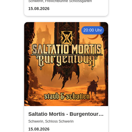
Open Air
Schwerin, Freilichtbühne Schlossgarten
15.08.2026
20:00 Uhr
Saltatio Mortis - Burgentour -
Staub & Schatten
Schwerin, Schloss Schwerin
15.08.2026