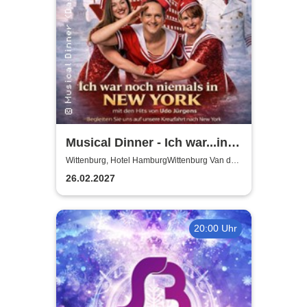
Musical Dinner - Ich war...in
NY Special
Wittenburg, Hotel HamburgWittenburg Van der
Valk GmbH
26.02.2027
20:00 Uhr