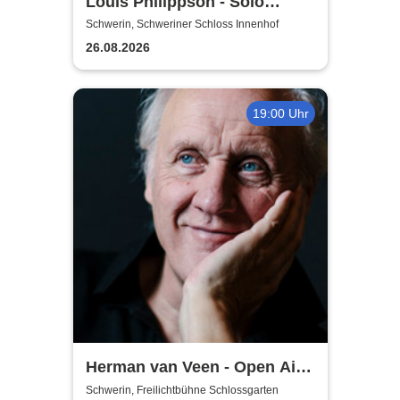
Louis Philippson - Solo
Konzerte 2026
Schwerin, Schweriner Schloss Innenhof
26.08.2026
19:00 Uhr
Herman van Veen - Open Air
2026
Schwerin, Freilichtbühne Schlossgarten