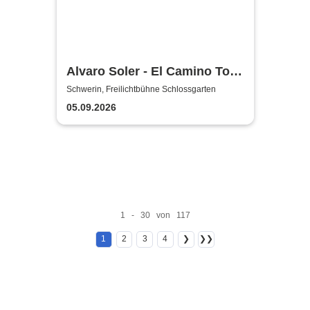
Alvaro Soler - El Camino Tour
2026
Schwerin, Freilichtbühne Schlossgarten
05.09.2026
1 - 30 von 117
1
2
3
4
❯
❯❯