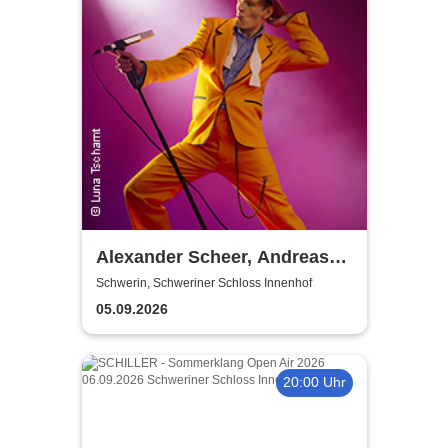
Alexander Scheer, Andreas
Dresen & Band - Fernseher
Schwerin, Schweriner Schloss Innenhof
aus, Sternschnuppen an!
05.09.2026
20:00 Uhr