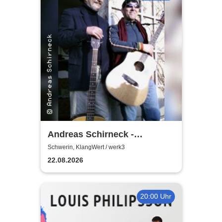
Andreas Schirneck -
Remember Klaus Renft |
Schwerin, KlangWert / werk3
Sommerkonzerte im werk3!
22.08.2026
20:00 Uhr