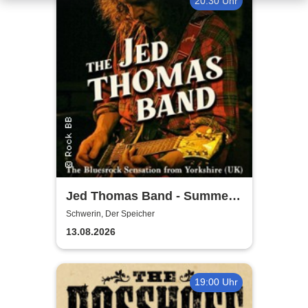
20:30 Uhr
Jed Thomas Band - Summer
Tour 2026
Schwerin, Der Speicher
13.08.2026
19:00 Uhr