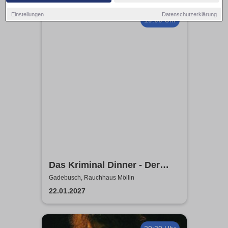
Einstellungen
Datenschutzerklärung
19:00 Uhr
Das Kriminal Dinner - Der
letzte Joint der Marie Juana
Gadebusch, Rauchhaus Möllin
22.01.2027