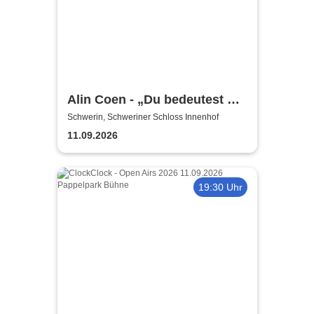
Alin Coen - „Du bedeutest mir
die Welt“-Tour
Schwerin, Schweriner Schloss Innenhof
11.09.2026
19:30 Uhr