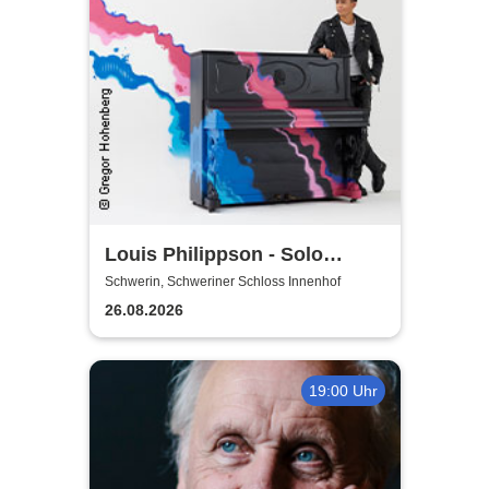
Louis Philippson - Solo
Konzerte 2026
Schwerin, Schweriner Schloss Innenhof
26.08.2026
19:00 Uhr