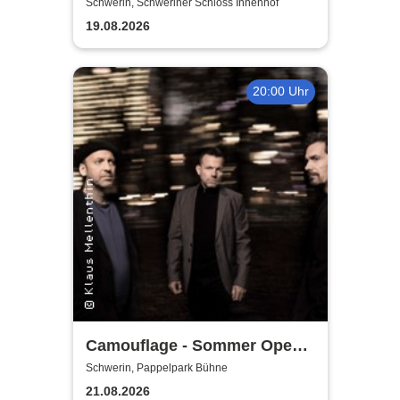
Anniversary Shows
Schwerin, Schweriner Schloss Innenhof
performing songs from "A
19.08.2026
Certain Trigger" & their
greatest hits
20:00 Uhr
Camouflage - Sommer Open
Air 2026
Schwerin, Pappelpark Bühne
21.08.2026