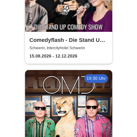
Comedyflash - Die Stand Up
Comedy Show in Schwerin
Schwerin, IntercityHotel Schwerin
15.08.2026 - 12.12.2026
19:30 Uhr