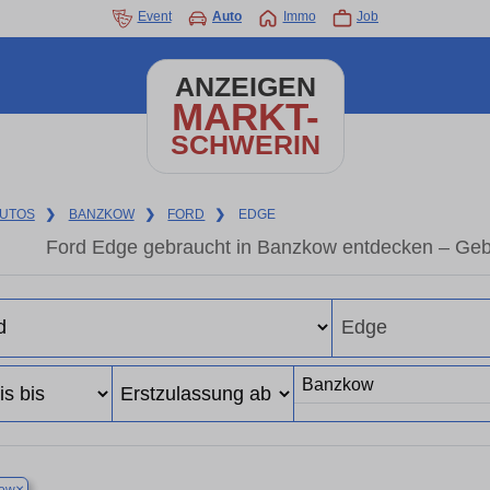
Event
Auto
Immo
Job
ANZEIGEN
MARKT-
SCHWERIN
UTOS
❯
BANZKOW
❯
FORD
❯
EDGE
Ford Edge gebraucht in Banzkow entdecken – Geb
×