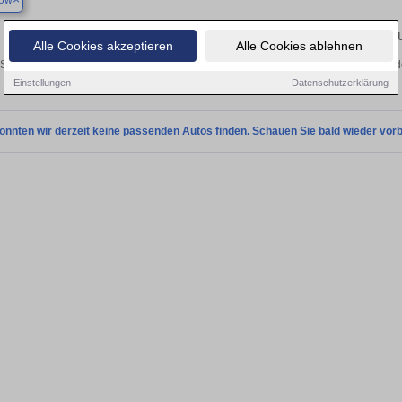
ow
Finden Sie in Banzkow Ihren gebra
Alle Cookies akzeptieren
Alle Cookies ablehnen
Sie in Banzkow einen Ford Edge Gebrauchtwagen? Entdecken Sie gebrauchte Edg
privat und vom Händler.
Einstellungen
Datenschutzerklärung
onnten wir derzeit keine passenden Autos finden. Schauen Sie bald wieder vorb