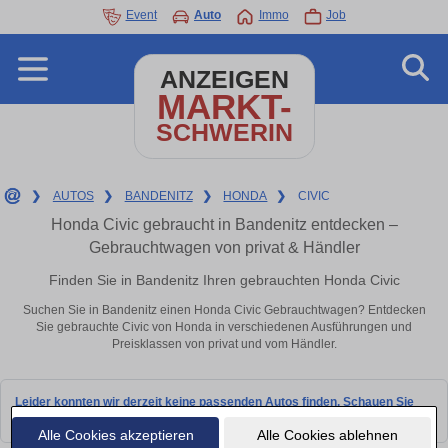
Event
Auto
Immo
Job
ANZEIGEN
MARKT-
SCHWERIN
❯
AUTOS
❯
BANDENITZ
❯
HONDA
❯
CIVIC
Honda Civic gebraucht in Bandenitz entdecken –
Gebrauchtwagen von privat & Händler
Finden Sie in Bandenitz Ihren gebrauchten Honda Civic
Suchen Sie in Bandenitz einen Honda Civic Gebrauchtwagen? Entdecken
Sie gebrauchte Civic von Honda in verschiedenen Ausführungen und
Preisklassen von privat und vom Händler.
Leider konnten wir derzeit keine passenden Autos finden. Schauen Sie
bald wieder vorbei!
Alle Cookies akzeptieren
Alle Cookies ablehnen