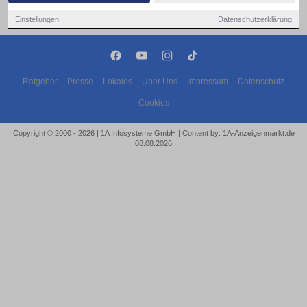
Einstellungen
Datenschutzerklärung
Ratgeber
Presse
Lokales
Über Uns
Impressum
Datenschutz
Cookies
Copyright © 2000 - 2026 | 1A Infosysteme GmbH | Content by: 1A-Anzeigenmarkt.de
08.08.2026