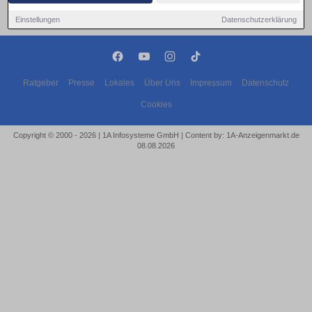
Einstellungen
Datenschutzerklärung
Ratgeber
Presse
Lokales
Über Uns
Impressum
Datenschutz
Cookies
Copyright © 2000 - 2026 | 1A Infosysteme GmbH | Content by: 1A-Anzeigenmarkt.de
08.08.2026