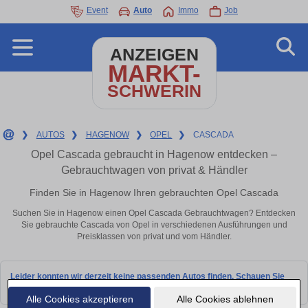
Event
Auto
Immo
Job
ANZEIGEN
MARKT-
SCHWERIN
❯
AUTOS
❯
HAGENOW
❯
OPEL
❯
CASCADA
Opel Cascada gebraucht in Hagenow entdecken –
Gebrauchtwagen von privat & Händler
Finden Sie in Hagenow Ihren gebrauchten Opel Cascada
Suchen Sie in Hagenow einen Opel Cascada Gebrauchtwagen? Entdecken
Sie gebrauchte Cascada von Opel in verschiedenen Ausführungen und
Preisklassen von privat und vom Händler.
Leider konnten wir derzeit keine passenden Autos finden. Schauen Sie
bald wieder vorbei!
Alle Cookies akzeptieren
Alle Cookies ablehnen