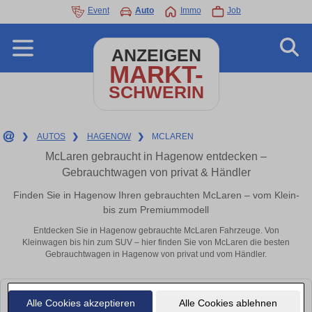
Event
Auto
Immo
Job
ANZEIGEN
MARKT-
SCHWERIN
❯
AUTOS
❯
HAGENOW
❯
MCLAREN
McLaren gebraucht in Hagenow entdecken –
Gebrauchtwagen von privat & Händler
Finden Sie in Hagenow Ihren gebrauchten McLaren – vom Klein-
bis zum Premiummodell
Entdecken Sie in Hagenow gebrauchte McLaren Fahrzeuge. Von
Kleinwagen bis hin zum SUV – hier finden Sie von McLaren die besten
Gebrauchtwagen in Hagenow von privat und vom Händler.
Leider konnten wir derzeit keine passenden Autos finden. Schauen Sie
Alle Cookies akzeptieren
Alle Cookies ablehnen
bald wieder vorbei!