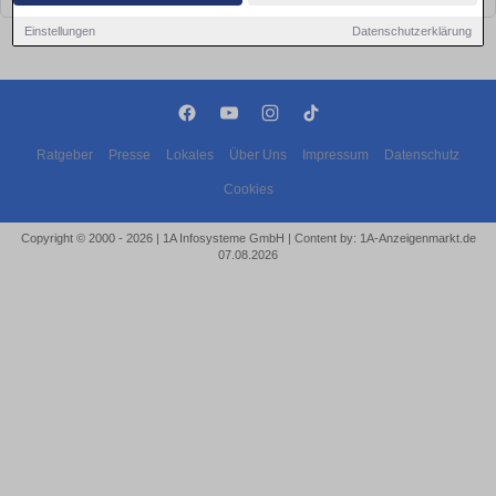
Einstellungen
Datenschutzerklärung
Ratgeber
Presse
Lokales
Über Uns
Impressum
Datenschutz
Cookies
Copyright © 2000 - 2026 | 1A Infosysteme GmbH | Content by: 1A-Anzeigenmarkt.de
07.08.2026