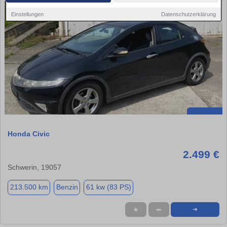
Einstellungen
Datenschutzerklärung
Honda Civic
2.499 €
Schwerin, 19057
213.500 km
Benzin
61 kw (83 PS)
★
➦
➜