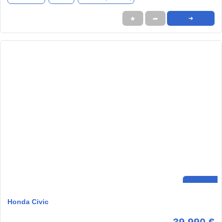
★
➦
➜
Honda Civic
39.990 €