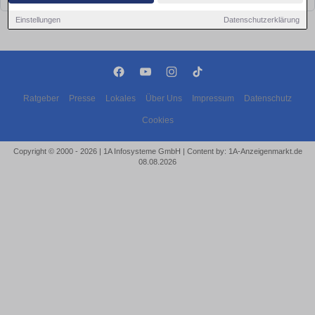
Einstellungen
Datenschutzerklärung
Ratgeber
Presse
Lokales
Über Uns
Impressum
Datenschutz
Cookies
Copyright © 2000 - 2026 | 1A Infosysteme GmbH | Content by: 1A-Anzeigenmarkt.de
08.08.2026