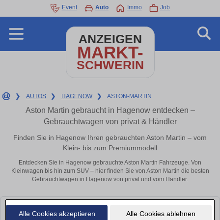
Event
Auto
Immo
Job
ANZEIGEN
MARKT-
SCHWERIN
❯
AUTOS
❯
HAGENOW
❯
ASTON-MARTIN
Aston Martin gebraucht in Hagenow entdecken –
Gebrauchtwagen von privat & Händler
Finden Sie in Hagenow Ihren gebrauchten Aston Martin – vom
Klein- bis zum Premiummodell
Entdecken Sie in Hagenow gebrauchte Aston Martin Fahrzeuge. Von
Kleinwagen bis hin zum SUV – hier finden Sie von Aston Martin die besten
Gebrauchtwagen in Hagenow von privat und vom Händler.
Leider konnten wir derzeit keine passenden Autos finden. Schauen Sie
Alle Cookies akzeptieren
Alle Cookies ablehnen
bald wieder vorbei!