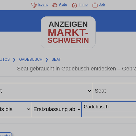
Event
Auto
Immo
Job
ANZEIGEN
MARKT-
SCHWERIN
UTOS
❯
GADEBUSCH
❯
SEAT
Seat gebraucht in Gadebusch entdecken – Gebra
×