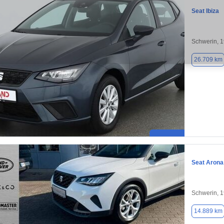
Seat Ibiza
Schwerin, 
26.709 km
Seat Arona
Schwerin, 
14.889 km