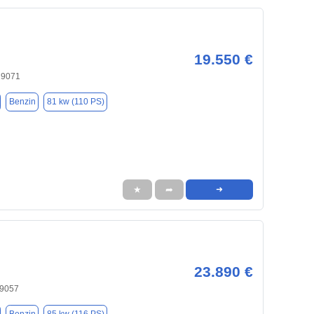
19.550 €
19071
Benzin
81 kw (110 PS)
★
➦
➜
23.890 €
19057