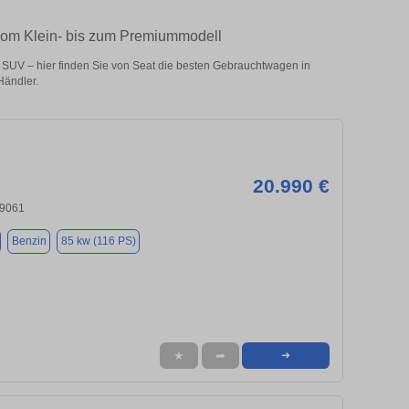
vom Klein- bis zum Premiummodell
SUV – hier finden Sie von Seat die besten Gebrauchtwagen in
Händler.
20.990 €
19061
Benzin
85 kw (116 PS)
★
➦
➜