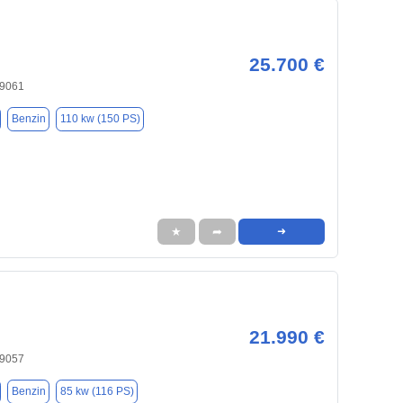
25.700 €
19061
Benzin
110 kw (150 PS)
★
➦
➜
21.990 €
19057
Benzin
85 kw (116 PS)