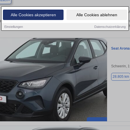
usch
Finden Sie in Gadebusch Ihren gebrauchten Seat – 
Alle Cookies akzeptieren
Alle Cookies ablehnen
ecken Sie in Gadebusch gebrauchte Seat Fahrzeuge. Von Kleinwagen bis hin zum 
Gadebusch von privat und vom 
Einstellungen
Datenschutzerklärung
Seat Arona
Schwerin, 
28.805 km