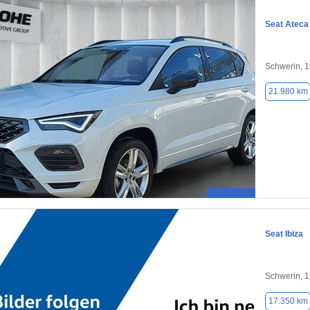
Seat Ateca
Schwerin, 
21.980 km
Seat Ibiza
Schwerin, 
17.350 km