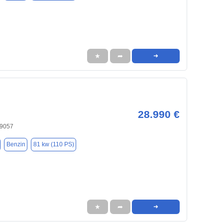
★
➦
➜
28.990 €
19057
Benzin
81 kw (110 PS)
★
➦
➜