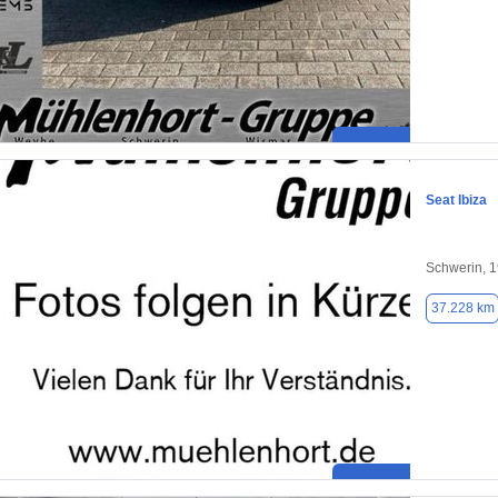
Seat Ibiza
Schwerin, 
37.228 km