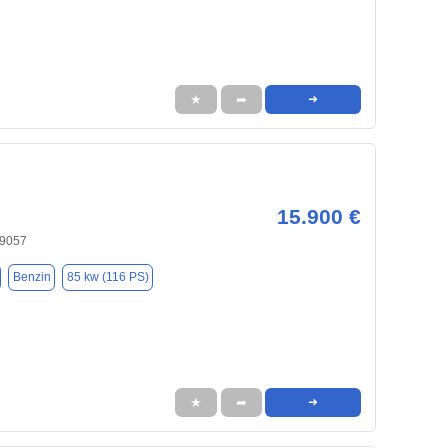
★
➦
➜
15.900 €
19057
Benzin
85 kw (116 PS)
★
➦
➜