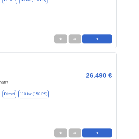
Benzin
85 kw (116 PS)
★
➦
➜
26.490 €
19057
Diesel
110 kw (150 PS)
★
➦
➜