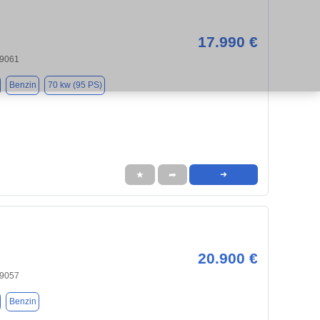
17.990 €
19061
Benzin
70 kw (95 PS)
★
➦
➜
20.900 €
19057
Benzin