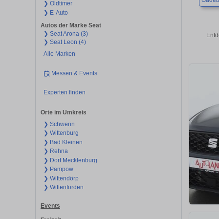
Gadeb
❯ Oldtimer
❯ E-Auto
Autos der Marke Seat
❯ Seat Arona (3)
Entd
❯ Seat Leon (4)
Alle Marken
Messen & Events
Experten finden
Orte im Umkreis
❯ Schwerin
❯ Wittenburg
❯ Bad Kleinen
❯ Rehna
❯ Dorf Mecklenburg
❯ Pampow
❯ Wittendörp
❯ Wittenförden
Events