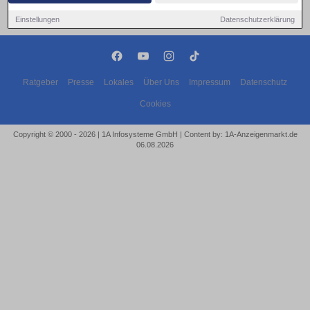
Einstellungen
Datenschutzerklärung
Ratgeber
Presse
Lokales
Über Uns
Impressum
Datenschutz
Cookies
Copyright © 2000 - 2026 | 1A Infosysteme GmbH | Content by: 1A-Anzeigenmarkt.de
06.08.2026