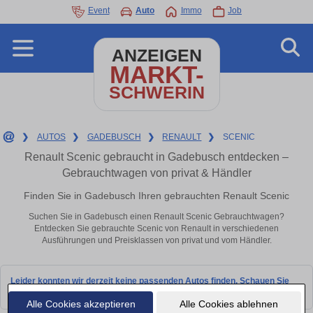
Event
Auto
Immo
Job
ANZEIGEN
MARKT-
SCHWERIN
❯
AUTOS
❯
GADEBUSCH
❯
RENAULT
❯
SCENIC
Renault Scenic gebraucht in Gadebusch entdecken –
Gebrauchtwagen von privat & Händler
Finden Sie in Gadebusch Ihren gebrauchten Renault Scenic
Suchen Sie in Gadebusch einen Renault Scenic Gebrauchtwagen?
Entdecken Sie gebrauchte Scenic von Renault in verschiedenen
Ausführungen und Preisklassen von privat und vom Händler.
Leider konnten wir derzeit keine passenden Autos finden. Schauen Sie
bald wieder vorbei!
Alle Cookies akzeptieren
Alle Cookies ablehnen