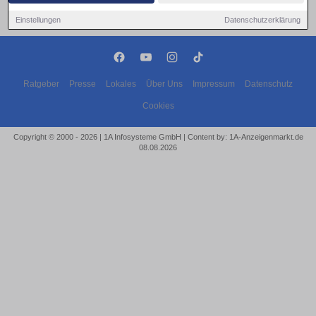
Einstellungen
Datenschutzerklärung
Ratgeber
Presse
Lokales
Über Uns
Impressum
Datenschutz
Cookies
Copyright © 2000 - 2026 | 1A Infosysteme GmbH | Content by: 1A-Anzeigenmarkt.de
08.08.2026