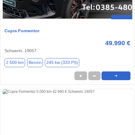
Cupra Formentor
49.990 €
Schwerin, 19057
2.500 km
Benzin
245 kw (333 PS)
★
➦
➜