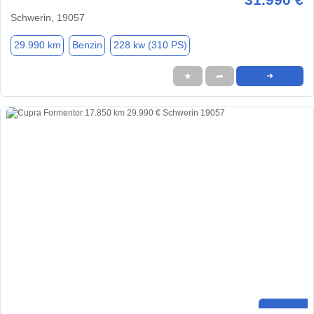
Schwerin, 19057
29.990 km
Benzin
228 kw (310 PS)
★
➦
➜