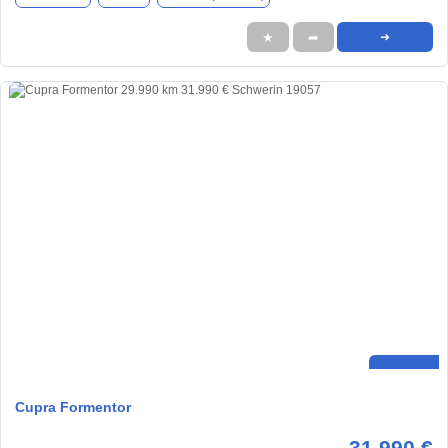
★
➦
➜
Cupra Formentor
31.990 €