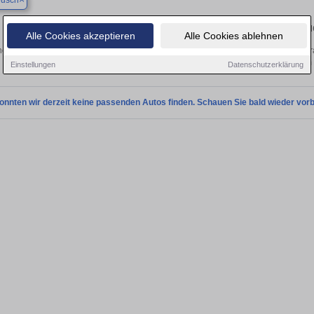
usch
Finden Sie in Gadebusch Ihren gebrau
Alle Cookies akzeptieren
Alle Cookies ablehnen
en Sie in Gadebusch einen Audi Q4 e-tron Gebrauchtwagen? Entdecken Sie gebra
Preisklassen von privat und vom
Einstellungen
Datenschutzerklärung
onnten wir derzeit keine passenden Autos finden. Schauen Sie bald wieder vorb