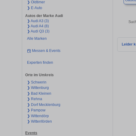
Gadeb
❯ Oldtimer
❯ E-Auto
Autos der Marke Audi
❯ Audi A3 (3)
Such
❯ Audi A4 (8)
❯ Audi Q3 (3)
Alle Marken
Leider k
Messen & Events
Experten finden
Orte im Umkreis
❯ Schwerin
❯ Wittenburg
❯ Bad Kleinen
❯ Rehna
❯ Dorf Mecklenburg
❯ Pampow
❯ Wittendörp
❯ Wittenförden
Events