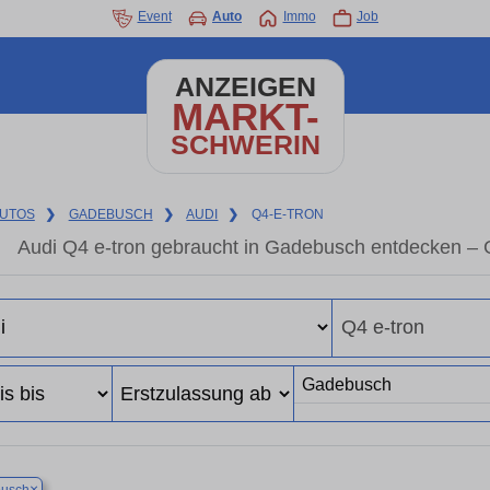
Event
Auto
Immo
Job
ANZEIGEN
MARKT-
SCHWERIN
UTOS
❯
GADEBUSCH
❯
AUDI
❯
Q4-E-TRON
Audi Q4 e-tron gebraucht in Gadebusch entdecken – 
×