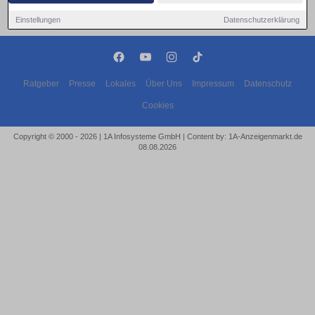
Einstellungen
Datenschutzerklärung
Ratgeber
Presse
Lokales
Über Uns
Impressum
Datenschutz
Cookies
Copyright © 2000 - 2026 | 1A Infosysteme GmbH | Content by: 1A-Anzeigenmarkt.de
08.08.2026