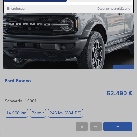
Einstellungen
Datenschutzerklärung
Ford Bronco
52.490 €
Schwerin, 19061
14.000 km
Benzin
246 kw (334 PS)
★
➦
➜