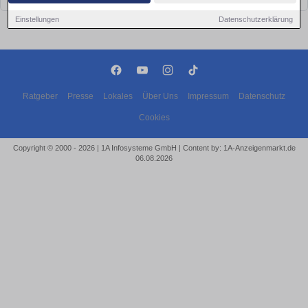
Einstellungen
Datenschutzerklärung
Ratgeber
Presse
Lokales
Über Uns
Impressum
Datenschutz
Cookies
Copyright © 2000 - 2026 | 1A Infosysteme GmbH | Content by: 1A-Anzeigenmarkt.de
06.08.2026