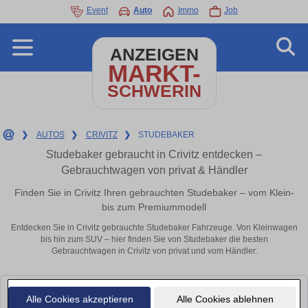
Event
Auto
Immo
Job
ANZEIGEN
MARKT-
SCHWERIN
❯
AUTOS
❯
CRIVITZ
❯
STUDEBAKER
Studebaker gebraucht in Crivitz entdecken –
Gebrauchtwagen von privat & Händler
Finden Sie in Crivitz Ihren gebrauchten Studebaker – vom Klein-
bis zum Premiummodell
Entdecken Sie in Crivitz gebrauchte Studebaker Fahrzeuge. Von Kleinwagen
bis hin zum SUV – hier finden Sie von Studebaker die besten
Gebrauchtwagen in Crivitz von privat und vom Händler.
Leider konnten wir derzeit keine passenden Autos finden. Schauen Sie
Alle Cookies akzeptieren
Alle Cookies ablehnen
bald wieder vorbei!