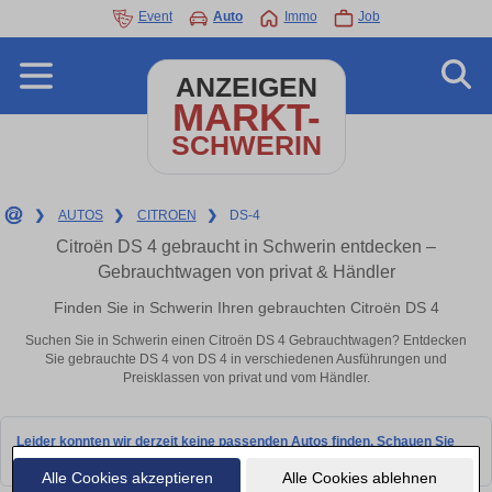
Event
Auto
Immo
Job
ANZEIGEN
MARKT-
SCHWERIN
❯
AUTOS
❯
CITROEN
❯
DS-4
Citroën DS 4 gebraucht in Schwerin entdecken –
Gebrauchtwagen von privat & Händler
Finden Sie in Schwerin Ihren gebrauchten Citroën DS 4
Suchen Sie in Schwerin einen Citroën DS 4 Gebrauchtwagen? Entdecken
Sie gebrauchte DS 4 von DS 4 in verschiedenen Ausführungen und
Preisklassen von privat und vom Händler.
Leider konnten wir derzeit keine passenden Autos finden. Schauen Sie
bald wieder vorbei!
Alle Cookies akzeptieren
Alle Cookies ablehnen