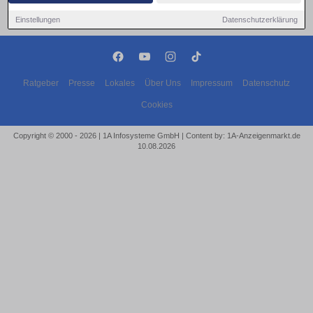
Einstellungen
Datenschutzerklärung
Ratgeber
Presse
Lokales
Über Uns
Impressum
Datenschutz
Cookies
Copyright © 2000 - 2026 | 1A Infosysteme GmbH | Content by: 1A-Anzeigenmarkt.de
10.08.2026