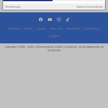
Einstellungen
Datenschutzerklärung
Ratgeber
Presse
Lokales
Über Uns
Impressum
Datenschutz
Cookies
Copyright © 2000 - 2026 | 1A Infosysteme GmbH | Content by: 1A-Anzeigenmarkt.de
06.08.2026