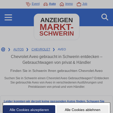
Event
Auto
Immo
Job
ANZEIGEN
MARKT-
SCHWERIN
❯
AUTOS
❯
CHEVROLET
❯
AVEO
Chevrolet Aveo gebraucht in Schwerin entdecken –
Gebrauchtwagen von privat & Händler
Finden Sie in Schwerin Ihren gebrauchten Chevrolet Aveo
Suchen Sie in Schwerin einen Chevrolet Aveo Gebrauchtwagen? Entdecken
Sie gebrauchte Aveo von Aveo in verschiedenen Ausführungen und
Preisklassen von privat und vom Händler.
Leider konnten wir derzeit keine passenden Autos finden. Schauen Sie
bald wieder vorbei!
Alle Cookies akzeptieren
Alle Cookies ablehnen