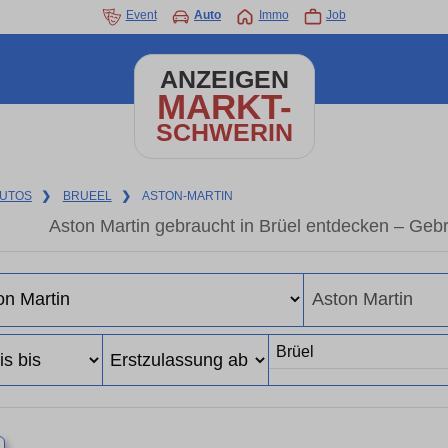
Event
Auto
Immo
Job
ANZEIGEN
MARKT-
SCHWERIN
UTOS
❯
BRUEEL
❯
ASTON-MARTIN
Aston Martin gebraucht in Brüel entdecken – Geb
×