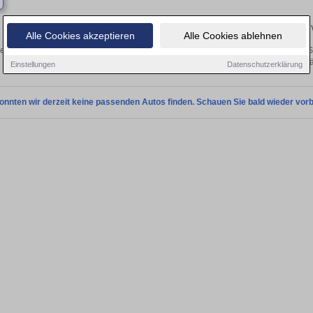
Finden Sie in Brüel Ihren gebrauchten Aston Martin 
Alle Cookies akzeptieren
Alle Cookies ablehnen
en Sie in Brüel gebrauchte Aston Martin Fahrzeuge. Von Kleinwagen bis hin zum S
in Brüel von privat und vom Hä
Einstellungen
Datenschutzerklärung
onnten wir derzeit keine passenden Autos finden. Schauen Sie bald wieder vorb