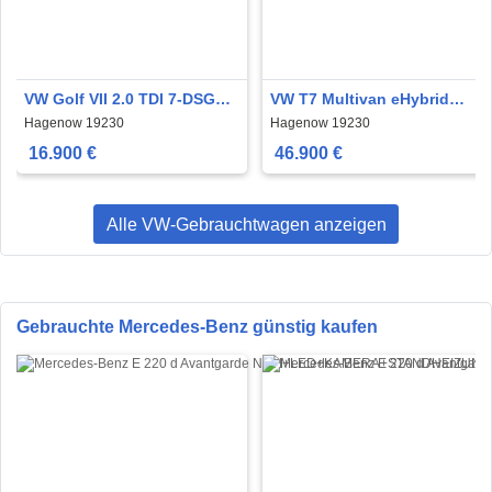
VW Golf VII 2.0 TDI 7-DSG
VW T7 Multivan eHybrid
Sound WINTER-
Energetic 6-
Hagenow 19230
Hagenow 19230
PAKET+ACC
SITZ+LED+AHK+DCC
16.900 €
46.900 €
Alle VW-Gebrauchtwagen anzeigen
Gebrauchte Mercedes-Benz günstig kaufen