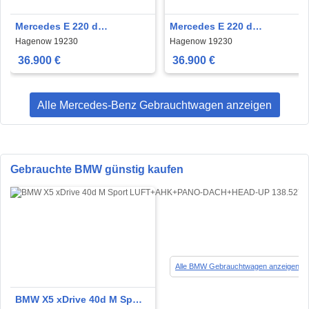
Mercedes E 220 d
Mercedes E 220 d
Avantgarde
Avantgarde
Hagenow 19230
Hagenow 19230
NAVI+LED+KAMERA+STANDHEIZUNG
NAVI+LED+KAMERA+STANDH
36.900 €
36.900 €
Alle Mercedes-Benz Gebrauchtwagen anzeigen
Gebrauchte BMW günstig kaufen
Alle BMW Gebrauchtwagen anzeigen
BMW X5 xDrive 40d M Sport