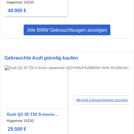
LUFT+AHK+PANO-
Hagenow 19230
DACH+HEAD-UP
49.900 €
Alle BMW Gebrauchtwagen anzeigen
Gebrauchte Audi günstig kaufen
Alle Audi Gebrauchtwagen anzeigen
Audi Q3 35 TDI S-tronic
advanced
Hagenow 19230
LED+NAVI+KAMERA+AHK
29.500 €