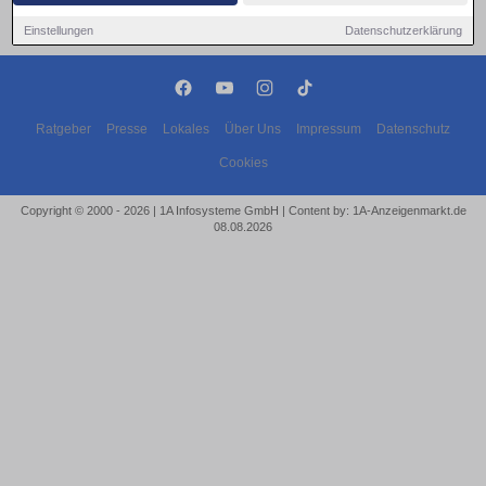
Einstellungen
Datenschutzerklärung
Ratgeber
Presse
Lokales
Über Uns
Impressum
Datenschutz
Cookies
Copyright © 2000 - 2026 | 1A Infosysteme GmbH | Content by: 1A-Anzeigenmarkt.de
08.08.2026