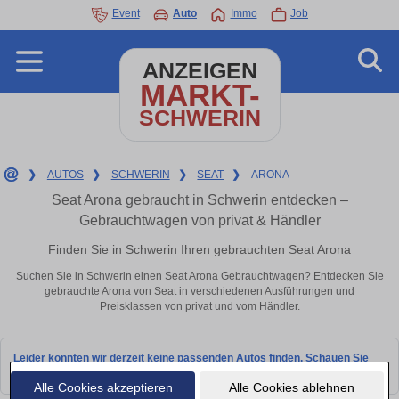
Event
Auto
Immo
Job
ANZEIGEN
MARKT-
SCHWERIN
❯
AUTOS
❯
SCHWERIN
❯
SEAT
❯
ARONA
Seat Arona gebraucht in Schwerin entdecken –
Gebrauchtwagen von privat & Händler
Finden Sie in Schwerin Ihren gebrauchten Seat Arona
Suchen Sie in Schwerin einen Seat Arona Gebrauchtwagen? Entdecken Sie
gebrauchte Arona von Seat in verschiedenen Ausführungen und
Preisklassen von privat und vom Händler.
Leider konnten wir derzeit keine passenden Autos finden. Schauen Sie
bald wieder vorbei!
Alle Cookies akzeptieren
Alle Cookies ablehnen